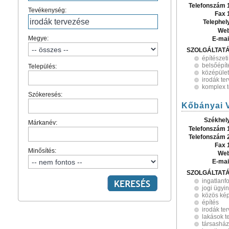
Telefonszám 
Tevékenység:
Fax 
Telephel
Web
Megye:
E-mai
SZOLGÁLTAT
építészet
belsőépít
Település:
középület
irodák te
komplex 
Szókeresés:
Kőbányai V
Székhel
Márkanév:
Telefonszám 
Telefonszám 
Fax 
Minősítés:
Web
E-mai
SZOLGÁLTAT
ingatlanf
jogi ügyi
közös kép
építés
irodák te
lakások t
társasház