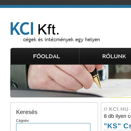
// KCI.HU 
Keresés
8 db ilyen c
Cégnév:
"KS" C