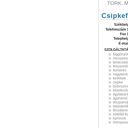
TORK, 
Csipkef
Székhel
Telefonszám 
Fax 
Telephel
E-mai
SZOLGÁLTAT
függönyö
menyassz
tanácsad
felszerel
felmérés
nagykere
kellékek
csipke
bútorszöv
kárpitozá
ágytakar
ágynemű
díszpárn
lakástextí
fényátere
sötétítő 
karnisok
menyassz