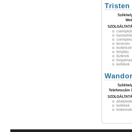
Tristen
Székhel
Web
SZOLGÁLTAT
cserépká
kandallók
csempeka
tervezés
kivitelezé
felújítás
tűzterek
forgalma
kellékek
Wandor
Székhel
Telefonszám 
SZOLGÁLTAT
állateled
kellékek
kiskeres