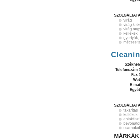
SZOLGÁLTAT
virág
virág kis
virág na
kellékek
gyertyák
mécses ta
Cleanin
Székhel
Telefonszám 
Fax 
Web
E-mai
Egyé
SZOLGÁLTAT
takarítás
kellékek
ablaktiszt
bevonato
csarnokok
MÁRKÁK