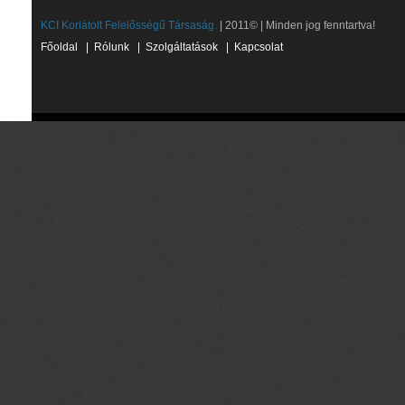
KCI Korlátolt Felelősségű Társaság.
| 2011© | Minden jog fenntartva!
Főoldal
|
Rólunk
|
Szolgáltatások
|
Kapcsolat