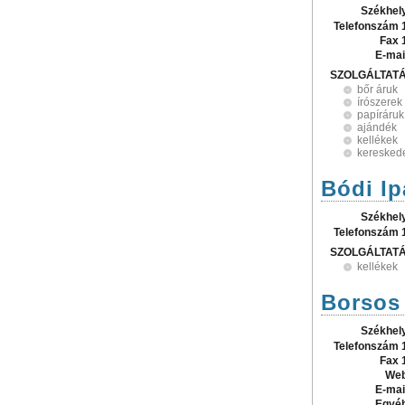
Székhel
Telefonszám 
Fax 
E-mai
SZOLGÁLTAT
bőr áruk
írószerek
papíráruk
ajándék
kellékek
keresked
Bódi Ip
Székhel
Telefonszám 
SZOLGÁLTAT
kellékek
Borsos
Székhel
Telefonszám 
Fax 
Web
E-mai
Egyé