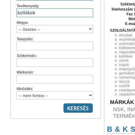
Székhel
Tevékenység:
Telefonszám 
Fax 
Web
Megye:
E-mai
SZOLGÁLTAT
ékszíjak
Település:
vezérlést
automatiz
kötőelem
ragasztók
Szókeresés:
kellékek
zsírok
olajok
zégergyű
Márkanév:
gumiáruk
szimerin
láncok
szűrők
Minősítés:
csapágya
nagykere
MÁRKÁK
NSK, IN
TERMÉ
B & K S