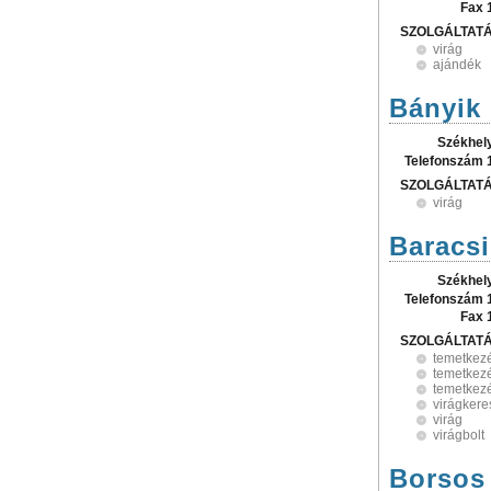
Fax 
SZOLGÁLTAT
virág
ajándék
Bányik 
Székhel
Telefonszám 
SZOLGÁLTAT
virág
Baracsi
Székhel
Telefonszám 
Fax 
SZOLGÁLTAT
temetkez
temetkezé
temetkezé
virágker
virág
virágbolt
Borsos