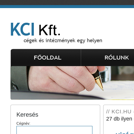
// KCI.HU 
Keresés
27 db ilyen 
Cégnév: