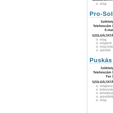
virág
Pro-Sol
Székhel
Telefonszám 
E-mai
SZOLGÁLTAT
virág
virágbolt
virág kis
ajándék
Puskás 
Székhel
Telefonszám 
Fax 
SZOLGÁLTAT
virágker
kiskeres
temetkez
ajándékt
virág