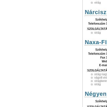
virág
Nárcisz
Székhel
Telefonszám 
SZOLGÁLTAT
virág
Naxa-Fl
Székhel
Telefonszám 
Fax 
Web
E-mai
SZOLGÁLTAT
virág na
vágott vi
virágker
virág
Négyen 
Székhel
SZOLGÁLTAT