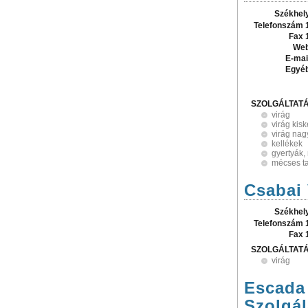
Székhel
Telefonszám 
Fax 
Web
E-mai
Egyé
SZOLGÁLTAT
virág
virág kis
virág na
kellékek
gyertyák
mécses ta
Csabai 
Székhel
Telefonszám 
Fax 
SZOLGÁLTAT
virág
Escada
Szolgál