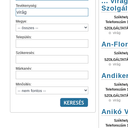
... vir
Tevékenység:
Szolgál
Székhel
Megye:
Telefonszám 
SZOLGÁLTAT
virág
Település:
An-Flor
Szókeresés:
Székhel
SZOLGÁLTAT
virág
Márkanév:
Andiker
Minősítés:
Székhel
Telefonszám 
SZOLGÁLTAT
virág
Anikó V
Székhel
Telefonszám 