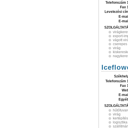
Telefonszám 
Fax 
Levelezési cí
E-mai
E-mai
SZOLGÁLTAT
virágker
export-im
vágott vi
cserepes 
virág
kiskeres
nagykere
Iceflow
Székhel
Telefonszám 
Fax 
Web
E-mai
Egyé
SZOLGÁLTAT
hűtőfuva
virág
kertépítés
logisztika
szállítmá