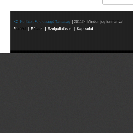
KCI Korlátolt Felelősségű Társaság.
| 2011© | Minden jog fenntartva!
Főoldal
|
Rólunk
|
Szolgáltatások
|
Kapcsolat