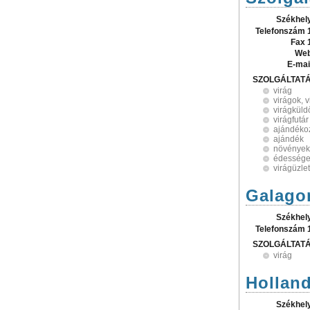
Székhel
Telefonszám 
Fax 
Web
E-mai
SZOLGÁLTAT
virág
virágok, 
virágküld
virágfutár
ajándékoz
ajándék
növények
édesség
virágüzle
Galagon
Székhel
Telefonszám 
SZOLGÁLTAT
virág
Holland
Székhel