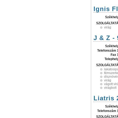
Ignis Fl
Székhel
SZOLGÁLTAT
virág
J & Z - 
Székhel
Telefonszám 
Fax 
Telephel
SZOLGÁLTAT
lakatosip
fémszerke
dísznövé
virág
vágott vi
virágbolt
Liatris 
Székhel
Telefonszám 
SZOLGÁLTAT