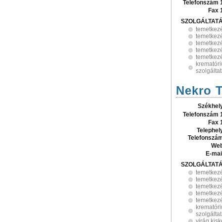
Telefonszám 
Fax 
SZOLGÁLTAT
temetkez
temetkezé
temetkezé
temetkezé
temetkezé
krematóri
szolgálta
Nekro T
Székhel
Telefonszám 
Fax 
Telephel
Telefonszá
Web
E-mai
SZOLGÁLTAT
temetkez
temetkezé
temetkezé
temetkezé
temetkezé
krematóri
szolgálta
virág kis