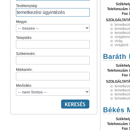
Székhel
Tevékenység:
Telefonszám 
Fax 
SZOLGÁLTAT
Megye:
temetkez
temetkezé
temetkezé
virágker
Település:
virág
virágbolt
Szókeresés:
Baráth 
Székhel
Márkanév:
Telefonszám 
Fax 
SZOLGÁLTAT
Minősítés:
temetkez
temetkez
temetkezé
temetkezé
Békés M
Székhel
Telefonszám 
Fax 