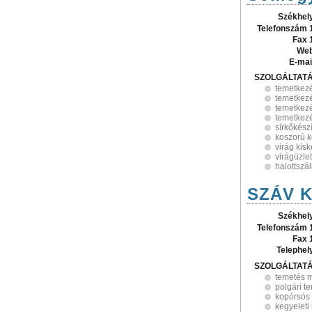
Székhel
Telefonszám 
Fax 
Web
E-mai
SZOLGÁLTAT
temetkez
temetkezé
temetkezé
temetkezé
sírkőkész
koszorú k
virág kis
virágüzle
halottszál
SZÁV K
Székhel
Telefonszám 
Fax 
Telephel
SZOLGÁLTAT
temetés 
polgári t
kopórsós
kegyeleti