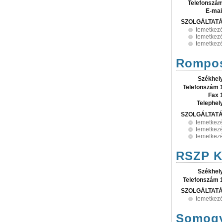
Telefonszá
E-mai
SZOLGÁLTAT
temetkez
temetkezé
temetkezé
Rompos 
Székhel
Telefonszám 
Fax 
Telephel
SZOLGÁLTAT
temetkez
temetkezé
temetkezé
RSZP K
Székhel
Telefonszám 
SZOLGÁLTAT
temetkezé
Somogy