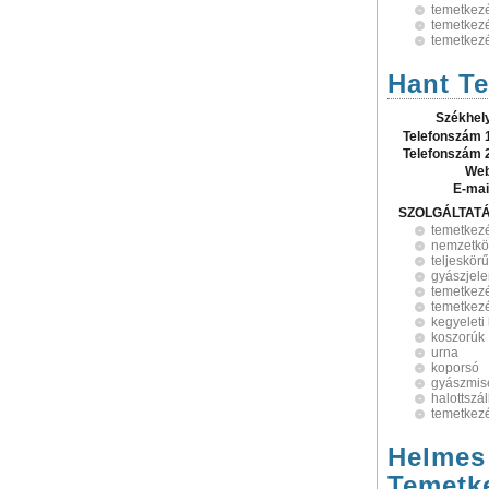
temetkez
temetkezé
temetkezé
Hant Te
Székhel
Telefonszám 
Telefonszám 
Web
E-mai
SZOLGÁLTAT
temetkez
nemzetköz
teljeskör
gyászjele
temetkezé
temetkezé
kegyeleti
koszorúk
urna
koporsó
gyászmis
halottszál
temetkezé
Helmes 
Temetke