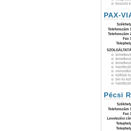
koszorú k
PAX-VIA
Székhel
Telefonszám 
Telefonszám 
Fax 
Telephel
SZOLGÁLTAT
temetkez
temetkezé
temetkezé
halottszál
nemzetköz
külföldi h
bel és kül
halottszál
Pécsi R
Székhel
Telefonszám 
Fax 
Levelezési cí
Telephel
Telephel