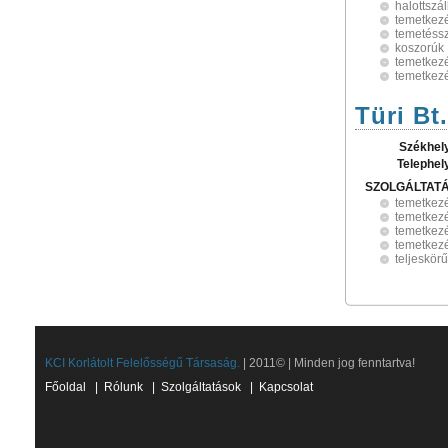
halottszál
temetkezé
temetéssz
koszorúk
temetkez
temetkezé
Türi Bt.
Székhel
Telephel
SZOLGÁLTAT
temetkez
temetkezé
temetkezé
temetkezé
teljeskörű
KCI Korlátolt Felelősségű Társaság.
| 2011© | Minden jog fenntartva!
Főoldal
|
Rólunk
|
Szolgáltatások
|
Kapcsolat