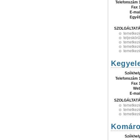
Telefonszám 
Fax 
E-mai
Egyé
SZOLGÁLTAT
temetkez
teljeskör
temetkezé
temetkezé
temetkezé
Kegyele
Székhel
Telefonszám 
Fax 
Web
E-mai
SZOLGÁLTAT
temetkez
temetkezé
temetkezé
Komáro
Székhel