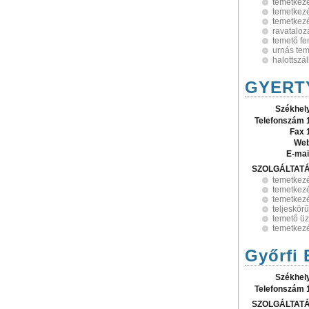
temetkezé
temetkezé
temetkezé
ravataloz
temető fe
urnás te
halottszál
GYERTY
Székhel
Telefonszám 
Fax 
Web
E-mai
SZOLGÁLTAT
temetkezé
temetkez
temetkezé
teljeskör
temető ü
temetkezé
Győrfi 
Székhel
Telefonszám 
SZOLGÁLTAT