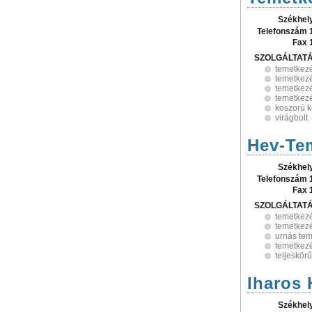
Székhel
Telefonszám 
Fax 
SZOLGÁLTAT
temetkez
temetkezé
temetkezé
temetkezé
koszorú k
virágbolt
Hev-Tem
Székhel
Telefonszám 
Fax 
SZOLGÁLTAT
temetkez
temetkezé
urnás te
temetkezé
teljeskör
Iharos 
Székhel