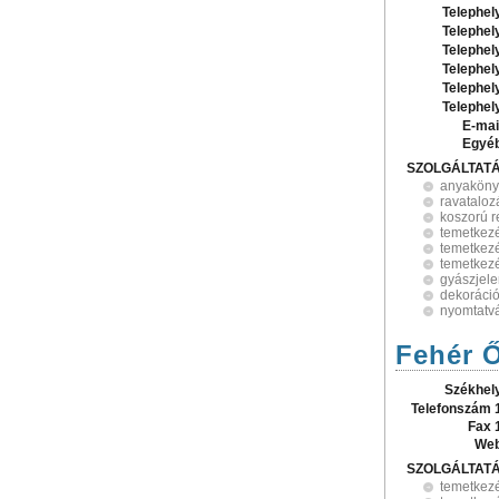
Telephel
Telephel
Telephel
Telephel
Telephel
Telephel
E-mai
Egyé
SZOLGÁLTAT
anyaköny
ravataloz
koszorú r
temetkezé
temetkezé
temetkez
gyászjele
dekoráció
nyomtatv
Fehér Ő
Székhel
Telefonszám 
Fax 
Web
SZOLGÁLTAT
temetkez