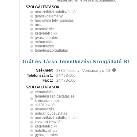
Teljsekörű temetkezési szolgáltatás.
SZOLGÁLTATÁSOK
nemzetközi halottszállítás
gyászközlemény
hagyatéki felvilágosítás
urna
ravatalozás
kegyeleti cikk
gyászjelentés
exhumálás
temetkezés
temetésszolgáltatás
Gráf és Társa Temetkezési Szolgáltató Bt.
Székhely:
2335 Taksony , Vörösmarty u. 13.
Telefonszám 1:
24/478-100
Fax 1:
24/478-100
SZOLGÁLTATÁSOK
exhumálás
temetési szolgáltatás és
krematóriumok
sírkőkészítés
ravatalozás
polgári búcsúztatás
nemzetközi halottszállítás
koszorú készítés
kegyeleti cikk
halottszállítás
gyászjelentés