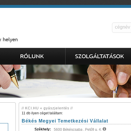
// KCI.HU « gyászjelentés //
11 db ilyen céget találtam:
Békés Megyei Temetkezési Vállalat
Székhely:
5600 Békéscsaba , Petőfi u. 4.