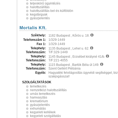
teljeskörű ügyintézés
halottszállítás
halottszállítás bel-és külföldön
kegytárgyak
gyászjelentés
Mortalis Kft.
Székhely:
1182 Budapest , Kőrös u. 18.
Telefonszám 1:
1/329-1449
Fax 1:
1/329-1449
Telephely:
1135 Budapest , Lehel u. 62.
Telefonszám:
T/F:329-1449
Telephely:
1145 Budapest , Erzsébet királyné 41/b.
Telefonszám:
T/F:221-4055
Telephely:
1115 Budapest , Bartók Béla út 149.
Telefonszám:
Szent Gellért Plébánia
Egyéb:
Hagyatéki felvilágosítás ügyvédi segítséggel, biz
szakjogásszal!
SZOLGÁLTATÁSOK
temetkezés
nemzetközi halottszállítás
urnás temetkezés
hamvasztás
krematórium
gyászjelentés
exhumálás
kegyeleti kellékek
kegyeleti szolgáltatás