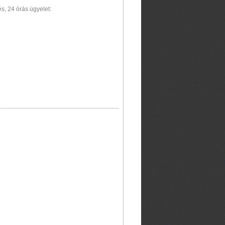
s, 24 órás ügyelet: