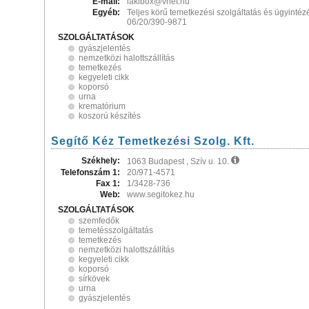
E-mail:
lakibox@vnet.hu
Egyéb:
Teljes körű temetkezési szolgáltatás és ügyintézé
06/20/390-9871
SZOLGÁLTATÁSOK
gyászjelentés
nemzetközi halottszállítás
temetkezés
kegyeleti cikk
koporsó
urna
krematórium
koszorú készítés
Segítő Kéz Temetkezési Szolg. Kft.
Székhely:
1063 Budapest , Szív u. 10.
Telefonszám 1:
20/971-4571
Fax 1:
1/3428-736
Web:
www.segitokez.hu
SZOLGÁLTATÁSOK
szemfedők
temetésszolgáltatás
temetkezés
nemzetközi halottszállítás
kegyeleti cikk
koporsó
sírkövek
urna
gyászjelentés