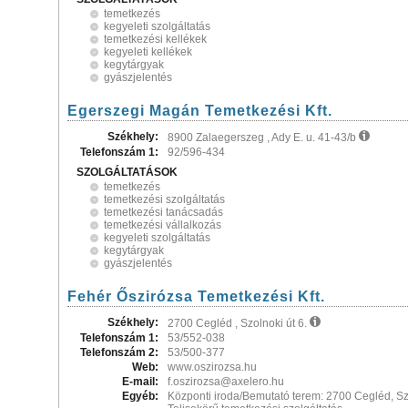
temetkezés
kegyeleti szolgáltatás
temetkezési kellékek
kegyeleti kellékek
kegytárgyak
gyászjelentés
Egerszegi Magán Temetkezési Kft.
Székhely:
8900 Zalaegerszeg , Ady E. u. 41-43/b
Telefonszám 1:
92/596-434
SZOLGÁLTATÁSOK
temetkezés
temetkezési szolgáltatás
temetkezési tanácsadás
temetkezési vállalkozás
kegyeleti szolgáltatás
kegytárgyak
gyászjelentés
Fehér Őszirózsa Temetkezési Kft.
Székhely:
2700 Cegléd , Szolnoki út 6.
Telefonszám 1:
53/552-038
Telefonszám 2:
53/500-377
Web:
www.oszirozsa.hu
E-mail:
f.oszirozsa@axelero.hu
Egyéb:
Központi iroda/Bemutató terem: 2700 Cegléd, Szo