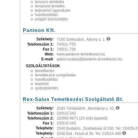
koszorú rendelés
templomi temetés
teljeskörű ügyintézés
halottszállítás
polgári búcsúztatás
Panteon Kft.
Székhely:
7100 Szekszárd , Alkony u. 1.
Telefonszám 1:
74/511-755
Fax 1:
74/511-756
Web:
www.panteon-temetkezes.hu
E-mail:
gabor.nyakas@panteon-temetkezes.hu
SZOLGÁLTATÁSOK
temetkezés
temetkezési szolgáltatás
halottszállítás
koporsó
gyászjelentés
Rex-Salus Temetkezési Szolgáltató Bt.
Székhely:
2045 Törökbálint , Munkácsy u. 43.
Telefonszám 1:
23/510-342
Telefonszám 2:
20/390-9871 (24 órás ügyelet)
Fax 1:
23/510-342
Telephely:
2040 Budaörs , Szabadság út 100. Tel: 23/428-
Telephely:
2030 Érd , Felső út 36. Tel: 23/523-490