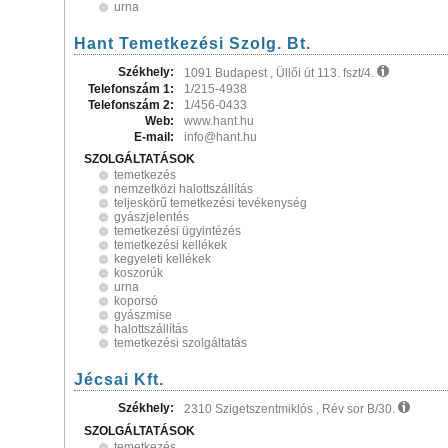
urna
Hant Temetkezési Szolg. Bt.
Székhely:
1091 Budapest , Üllői út 113. fszt/4.
Telefonszám 1:
1/215-4938
Telefonszám 2:
1/456-0433
Web:
www.hant.hu
E-mail:
info@hant.hu
SZOLGÁLTATÁSOK
temetkezés
nemzetközi halottszállítás
teljeskörű temetkezési tevékenység
gyászjelentés
temetkezési ügyintézés
temetkezési kellékek
kegyeleti kellékek
koszorúk
urna
koporsó
gyászmise
halottszállítás
temetkezési szolgáltatás
Jécsai Kft.
Székhely:
2310 Szigetszentmiklós , Rév sor B/30.
SZOLGÁLTATÁSOK
temetkezés