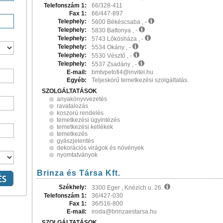
Telefonszám 1:
66/328-411
Fax 1:
66/447-897
Telephely:
5600 Békéscsaba , -
Telephely:
5830 Battonya , -
Telephely:
5743 Lőkösháza , -
Telephely:
5534 Okány , -
Telephely:
5530 Vésztő , -
Telephely:
5537 Zsadány , -
E-mail:
bmtvpetofi4@invitel.hu
Egyéb:
Teljeskörű temetkezési szolgáltatás.
SZOLGÁLTATÁSOK
anyakönyvvezetés
ravatalozás
koszorú rendelés
temetkezési ügyintézés
temetkezési kellékek
temetkezés
gyászjelentés
dekorációs virágok és növények
nyomtatványok
Brinza és Társa Kft.
Székhely:
3300 Eger , Knézich u. 26.
Telefonszám 1:
36/427-030
Fax 1:
36/516-800
E-mail:
iroda@brinzaestarsa.hu
SZOLGÁLTATÁSOK