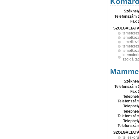
Komáro
Székhel
Telefonszám 
Fax 
SZOLGÁLTAT
temetkez
temetkezé
temetkezé
temetkezé
temetkezé
krematóri
szolgálta
Mammel
Székhel
Telefonszám 
Fax 
Telephel
Telefonszá
Telephel
Telephel
Telefonszá
Telephel
Telefonszá
SZOLGÁLTAT
teljeskör