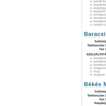
temető fe
forgalma
kegytárg
kegyeleti
temetkezé
temetkezé
temetkez
polgári b
Baracsi
Székhel
Telefonszám 
Fax 
SZOLGÁLTAT
temetkez
temetkezé
temetkezé
virágker
virág
virágbolt
Békés M
Székhel
Telefonszám 
Fax 
Telephel