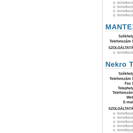
temetkez
temetkezé
temetkezé
temetkezé
MANTEX
Székhel
Telefonszám 
SZOLGÁLTAT
temetkezé
Nekro T
Székhel
Telefonszám 
Fax 
Telephel
Telefonszá
Web
E-mai
SZOLGÁLTAT
temetkez
temetkezé
temetkezé
temetkezé
temetkezé