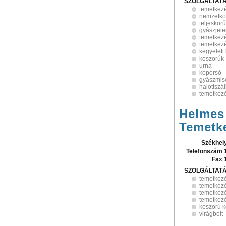
SZOLGÁLTAT
temetkez
nemzetköz
teljeskör
gyászjele
temetkezé
temetkezé
kegyeleti
koszorúk
urna
koporsó
gyászmis
halottszál
temetkezé
Helmes 
Temetke
Székhel
Telefonszám 
Fax 
SZOLGÁLTAT
temetkez
temetkezé
temetkezé
temetkezé
koszorú k
virágbolt