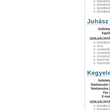
teljeskör
temetkezé
temetkezé
temetkezé
Juhász 
Székhel
Egyé
SZOLGÁLTAT
temetkezé
urna
urnaterítő
urnavázá
urnaszem
koporsók
koporsób
Kegyele
Székhel
Telefonszám 
Telefonszám 
Fax 
E-mai
SZOLGÁLTAT
temetkez
temetkezé