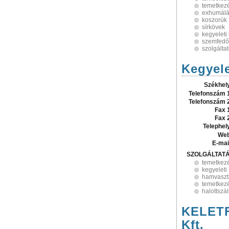
temetkezé
exhumál
koszorúk
sírkövek
kegyeleti
szemfedő
szolgálta
Kegyele
Székhel
Telefonszám 
Telefonszám 
Fax 
Fax 
Telephel
Web
E-mai
SZOLGÁLTAT
temetkez
kegyeleti
hamvaszt
temetkezé
halottszál
KELETFA
Kft.