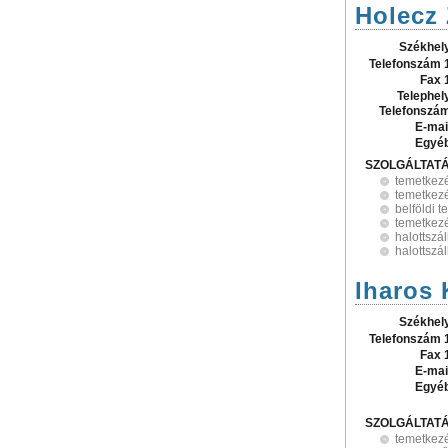
Holecz 
Székhel
Telefonszám 
Fax 
Telephel
Telefonszá
E-mai
Egyé
SZOLGÁLTAT
temetkez
temetkezé
belföldi 
temetkezé
halottszál
halottszál
Iharos 
Székhel
Telefonszám 
Fax 
E-mai
Egyé
SZOLGÁLTAT
temetkez