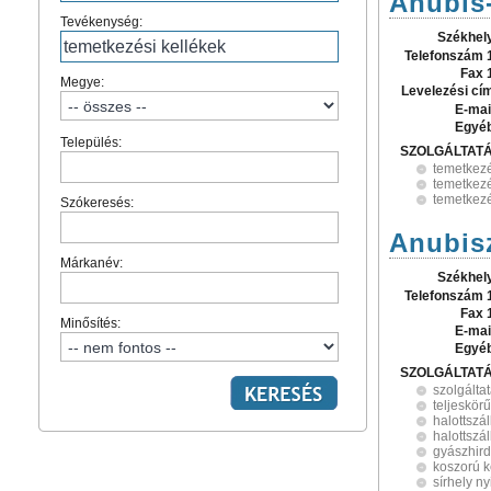
Anubis-
Tevékenység:
Székhel
Telefonszám 
Fax 
Megye:
Levelezési cí
E-mai
Egyé
Település:
SZOLGÁLTAT
temetkezé
temetkez
temetkezé
Szókeresés:
Anubisz
Márkanév:
Székhel
Telefonszám 
Fax 
Minősítés:
E-mai
Egyé
SZOLGÁLTAT
szolgálta
teljeskör
halottszál
halottszál
gyászhird
koszorú k
sírhely ny