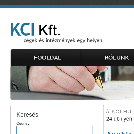
// KCI.HU 
Keresés
24 db ilyen 
Cégnév: