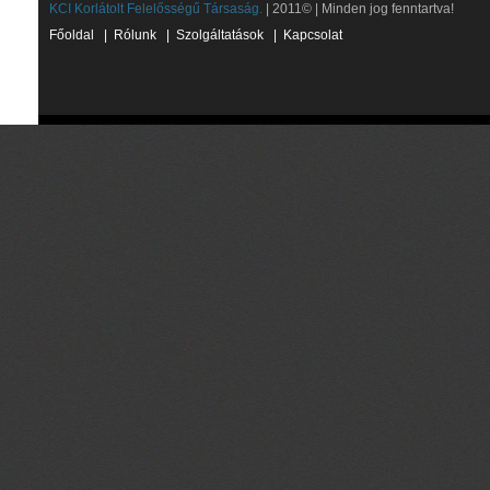
KCI Korlátolt Felelősségű Társaság.
| 2011© | Minden jog fenntartva!
Főoldal
|
Rólunk
|
Szolgáltatások
|
Kapcsolat