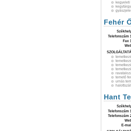
kegyeleti
kegytárg
gyászjele
Fehér Ő
Székhel
Telefonszám 
Fax 
Web
SZOLGÁLTAT
temetkez
temetkezé
temetkezé
temetkezé
ravataloz
temető fe
urnás te
halottszál
Hant Te
Székhel
Telefonszám 
Telefonszám 
Web
E-mai