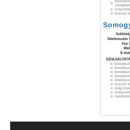
krematóri
szolgálta
virág kis
koszorú k
Somogy
Székhel
Telefonszám 
Fax 
Web
E-mai
SZOLGÁLTAT
temetkez
temetkezé
temetkezé
temetkezé
sírkőkész
koszorú k
virág kis
virágüzle
halottszál