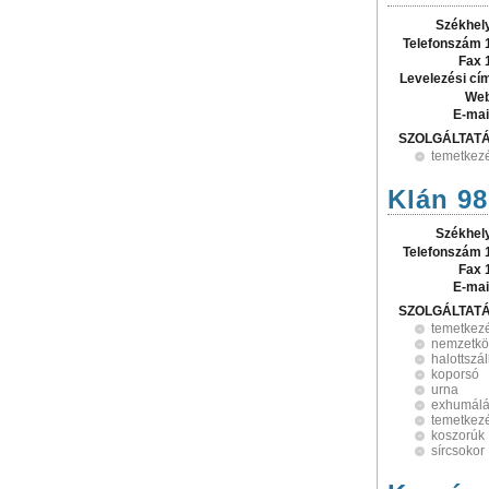
Székhel
Telefonszám 
Fax 
Levelezési cí
Web
E-mai
SZOLGÁLTAT
temetkezé
Klán 98
Székhel
Telefonszám 
Fax 
E-mai
SZOLGÁLTAT
temetkez
nemzetköz
halottszál
koporsó
urna
exhumál
temetkezé
koszorúk
sírcsokor