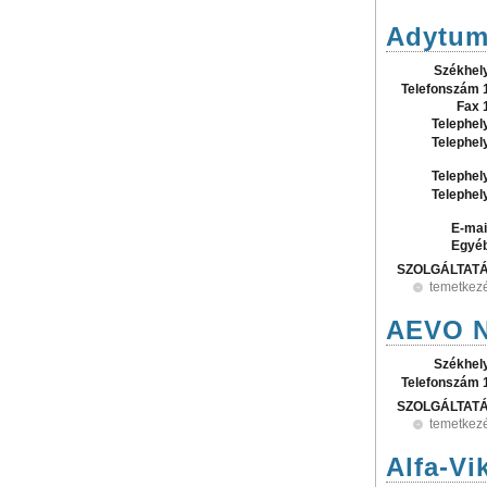
Adytum 
Székhel
Telefonszám 
Fax 
Telephel
Telephel
Telephel
Telephel
E-mai
Egyé
SZOLGÁLTAT
temetkez
AEVO N
Székhel
Telefonszám 
SZOLGÁLTAT
temetkez
Alfa-Vik