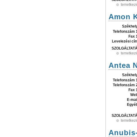
temetkez
Amon Ke
Székhel
Telefonszám 
Fax 
Levelezési cí
SZOLGÁLTAT
temetkez
Antea N
Székhel
Telefonszám 
Telefonszám 
Fax 
Web
E-mai
Egyé
SZOLGÁLTAT
temetkez
Anubis-