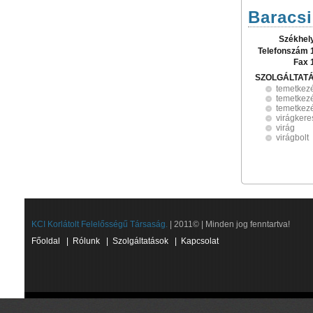
Baracsi
Székhel
Telefonszám 
Fax 
SZOLGÁLTAT
temetkez
temetkezé
temetkezé
virágker
virág
virágbolt
KCI Korlátolt Felelősségű Társaság.
| 2011© | Minden jog fenntartva!
Főoldal
|
Rólunk
|
Szolgáltatások
|
Kapcsolat