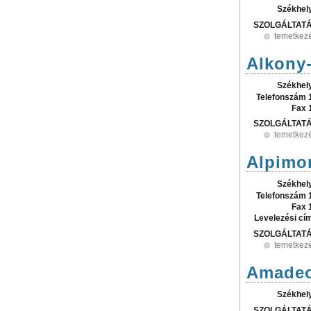
Székhel
SZOLGÁLTAT
temetkez
Alkony-
Székhel
Telefonszám 
Fax 
SZOLGÁLTAT
temetkez
Alpimor
Székhel
Telefonszám 
Fax 
Levelezési cí
SZOLGÁLTAT
temetkez
Amadeo
Székhel
SZOLGÁLTAT