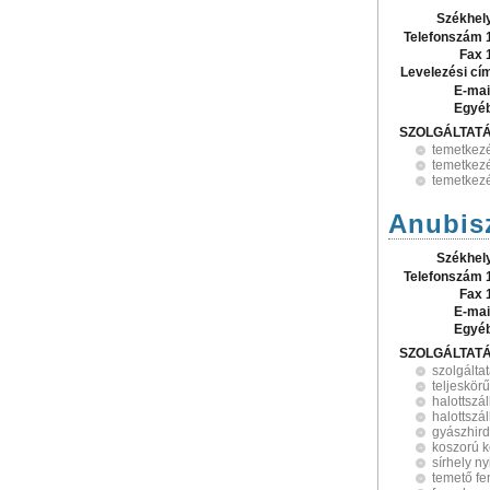
Székhel
Telefonszám 
Fax 
Levelezési cí
E-mai
Egyé
SZOLGÁLTAT
temetkezé
temetkez
temetkezé
Anubisz
Székhel
Telefonszám 
Fax 
E-mai
Egyé
SZOLGÁLTAT
szolgálta
teljeskör
halottszál
halottszál
gyászhird
koszorú k
sírhely ny
temető fe