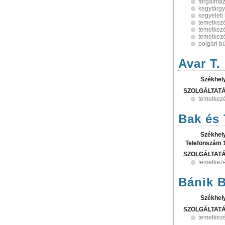
forgalma
kegytárg
kegyeleti
temetkezé
temetkezé
temetkez
polgári b
Avar T. 
Székhel
SZOLGÁLTAT
temetkez
Bak és 
Székhel
Telefonszám 
SZOLGÁLTAT
temetkez
Bánik B
Székhel
SZOLGÁLTAT
temetkez