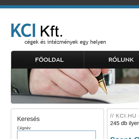
// KCI.HU 
Keresés
245 db ilye
Cégnév: