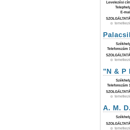
Levelezési cí
Telephel
E-mai
SZOLGÁLTAT
temetkez
Palacsi
Székhel
Telefonszám 
SZOLGÁLTAT
temetkez
"N & P 
Székhel
Telefonszám 
SZOLGÁLTAT
temetkez
A. M. D
Székhel
SZOLGÁLTAT
temetkez