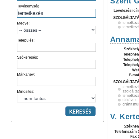
Szent G
Tevékenység:
Levelezési cí
SZOLGÁLTAT
temetkezé
Megye:
temetkez
Annamat
Település:
Székhel
Telephel
Szókeresés:
Telephel
Telephel
Web
Márkanév:
E-mai
SZOLGÁLTAT
temetkezé
szolgálta
Minősítés:
temetkez
sírkövek
gránit m
V. Kert
Székhel
Telefonszám 
Fax 