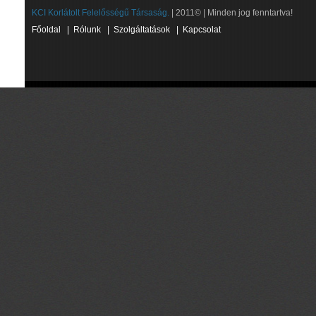
KCI Korlátolt Felelősségű Társaság.
| 2011© | Minden jog fenntartva!
Főoldal
|
Rólunk
|
Szolgáltatások
|
Kapcsolat