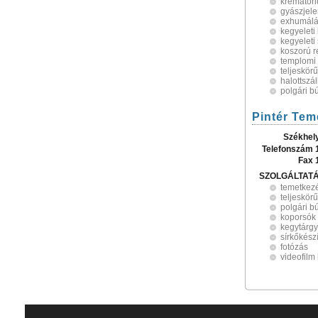
krematór
gyászjele
exhumál
kegyeleti
kegyeleti
koszorú r
templomi
teljeskör
halottszál
polgári b
Pintér Tem
Székhel
Telefonszám 
Fax 
SZOLGÁLTAT
temetkez
teljeskörű
polgári b
koporsók
kegytárg
sírkőkész
fotózás
videofilm