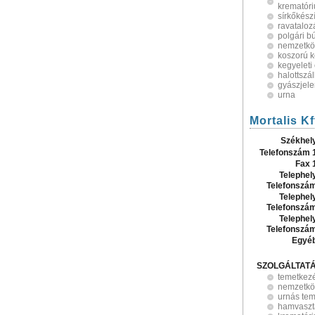
krematór
sírkőkész
ravataloz
polgári b
nemzetköz
koszorú k
kegyeleti 
halottszál
gyászjele
urna
Mortalis Kf
Székhel
Telefonszám 
Fax 
Telephel
Telefonszá
Telephel
Telefonszá
Telephel
Telefonszá
Egyé
SZOLGÁLTAT
temetkez
nemzetköz
urnás te
hamvaszt