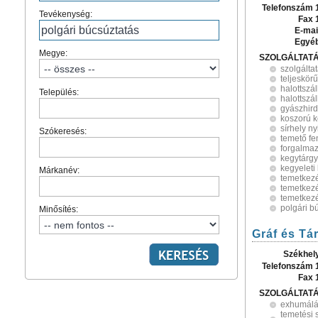
Telefonszám 
Tevékenység:
Fax 
E-mai
Egyé
Megye:
SZOLGÁLTAT
szolgálta
teljeskör
halottszál
Település:
halottszál
gyászhird
koszorú k
sírhely ny
Szókeresés:
temető fe
forgalma
kegytárg
kegyeleti
Márkanév:
temetkezé
temetkezé
temetkez
polgári b
Minősítés:
Gráf és Tá
Székhel
Telefonszám 
Fax 
SZOLGÁLTAT
exhumál
temetési 