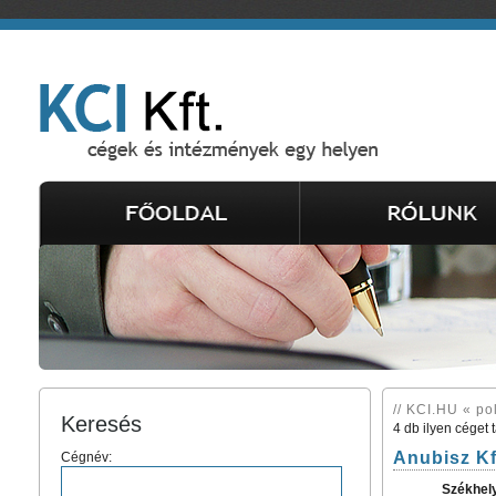
// KCI.HU « po
Keresés
4 db ilyen céget 
Anubisz Kf
Cégnév:
Székhel