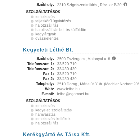
Székhely:
2310 Szigetszentmiklós , Rév sor B/30.
SZOLGÁLTATÁSOK
temetkezés
teljeskörű ügyintézés
halottszállítás
halottszállítás bel-és külföldön
kegytárgyak
gyászjelentés
Kegyeleti Léthé Bt.
Székhely:
2500 Esztergom , Malonyai u. 8.
Telefonszám 1:
33/520-710
Telefonszám 2:
33/430-430
Fax 1:
33/520-710
Fax 2:
33/430-430
Telephely:
2510 Dorog , Mária út 31/b. (Mechler Norbert 2
Web:
www.lethe.hu
E-mail:
lethe@egomnet.hu
SZOLGÁLTATÁSOK
temetkezés
kegyeleti szolgáltatás
hamvasztás
temetkezési kellékek
halottszállítás
Kerékgyártó és Társa Kft.