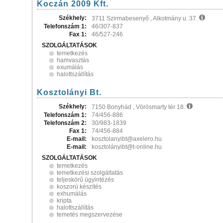
Koczán 2009 Kft.
Székhely:
3711 Szirmabesenyő , Alkotmány u. 37.
Telefonszám 1:
46/307-837
Fax 1:
46/527-246
SZOLGÁLTATÁSOK
temetkezés
hamvasztás
exumálás
halottszállítás
Kosztolányi Bt.
Székhely:
7150 Bonyhád , Vörösmarty tér 18.
Telefonszám 1:
74/456-886
Telefonszám 2:
30/983-1839
Fax 1:
74/456-884
E-mail:
kosztolanyibt@axelero.hu
E-mail:
kosztolányibt@t-online.hu
SZOLGÁLTATÁSOK
temetkezés
temetkezési szolgáltatás
teljeskörű ügyintézés
koszorú készítés
exhumálás
kripta
halottszállítás
temetés megszervezése