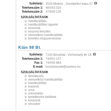
Székhely:
3526 Miskolc , Szentpéteri kapu 47.
Telefonszám 1:
46/343-310
Telefonszám 2:
47/509-126
SZOLGÁLTATÁSOK
halottszállítás
halottszállítási ügyelet
koszorúk
koszorú készítés
nemzetközi halottszállítás
temetés megszervezése
Klán 98 Bt.
Székhely:
7150 Bonyhád , Vörösmarty tér 18.
Telefonszám 1:
74/452-137
Fax 1:
74/456-884
E-mail:
kosztolanyibt@axelero.hu
SZOLGÁLTATÁSOK
temetkezés
nemzetközi halottszállítás
halottszállítás
koporsó
urna
exhumálás
temetkezési kellékek
koszorúk
sírcsokor