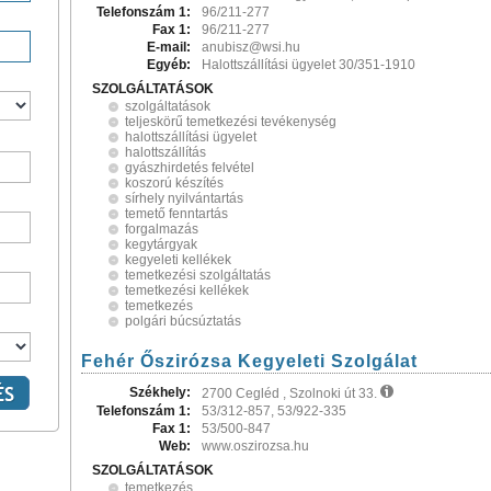
Telefonszám 1:
96/211-277
Fax 1:
96/211-277
E-mail:
anubisz@wsi.hu
Egyéb:
Halottszállítási ügyelet 30/351-1910
SZOLGÁLTATÁSOK
szolgáltatások
teljeskörű temetkezési tevékenység
halottszállítási ügyelet
halottszállítás
gyászhirdetés felvétel
koszorú készítés
sírhely nyilvántartás
temető fenntartás
forgalmazás
kegytárgyak
kegyeleti kellékek
temetkezési szolgáltatás
temetkezési kellékek
temetkezés
polgári búcsúztatás
Fehér Őszirózsa Kegyeleti Szolgálat
Székhely:
2700 Cegléd , Szolnoki út 33.
Telefonszám 1:
53/312-857, 53/922-335
Fax 1:
53/500-847
Web:
www.oszirozsa.hu
SZOLGÁLTATÁSOK
temetkezés