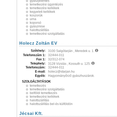
gyászjelentés
temetkezési ügyintézés
temetkezési kellékek
kegyeleti kellékek
koszorúk
urna
koporsó
gyászmise
halottszállítás
temetkezési szolgáltatás
Holecz Zoltán EV
Székhely:
3100 Salgótarján , Meredek u. 1.
Telefonszám 1:
32/444-011
Fax 1:
32/312-074
Telephely:
3128 Vizslás , Kossuth u. 125.
Telefonszám:
32/444-011
E-mail:
holecz@starjan.hu
Egyéb:
Hagyományőrző gyászhuszárok.
SZOLGÁLTATÁSOK
temetkezés
temetkezési szolgáltatás
belföldi temetkezés
temetkezési kellékek
halottszállítás
halottszállítás bel-és külföldön
Jécsai Kft.