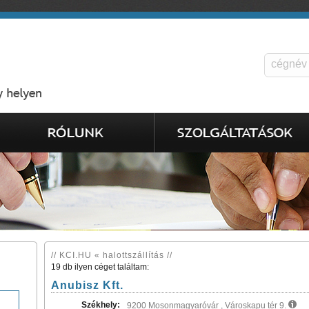
// KCI.HU « halottszállítás //
19 db ilyen céget találtam:
Anubisz Kft.
Székhely:
9200 Mosonmagyaróvár , Városkapu tér 9.