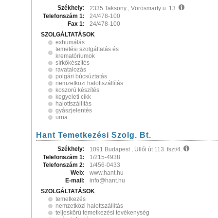
Székhely:
2335 Taksony , Vörösmarty u. 13.
Telefonszám 1:
24/478-100
Fax 1:
24/478-100
SZOLGÁLTATÁSOK
exhumálás
temetési szolgáltatás és
krematóriumok
sírkőkészítés
ravatalozás
polgári búcsúztatás
nemzetközi halottszállítás
koszorú készítés
kegyeleti cikk
halottszállítás
gyászjelentés
urna
Hant Temetkezési Szolg. Bt.
Székhely:
1091 Budapest , Üllői út 113. fszt/4.
Telefonszám 1:
1/215-4938
Telefonszám 2:
1/456-0433
Web:
www.hant.hu
E-mail:
info@hant.hu
SZOLGÁLTATÁSOK
temetkezés
nemzetközi halottszállítás
teljeskörű temetkezési tevékenység