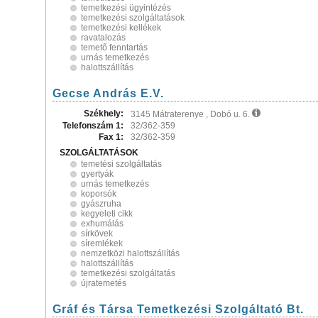
temetkezési ügyintézés
temetkezési szolgáltatások
temetkezési kellékek
ravatalozás
temető fenntartás
urnás temetkezés
halottszállítás
Gecse András E.V.
Székhely:
3145 Mátraterenye , Dobó u. 6.
Telefonszám 1:
32/362-359
Fax 1:
32/362-359
SZOLGÁLTATÁSOK
temetési szolgáltatás
gyertyák
urnás temetkezés
koporsók
gyászruha
kegyeleti cikk
exhumálás
sírkövek
síremlékek
nemzetközi halottszállítás
halottszállítás
temetkezési szolgáltatás
újratemetés
Gráf és Társa Temetkezési Szolgáltató Bt.