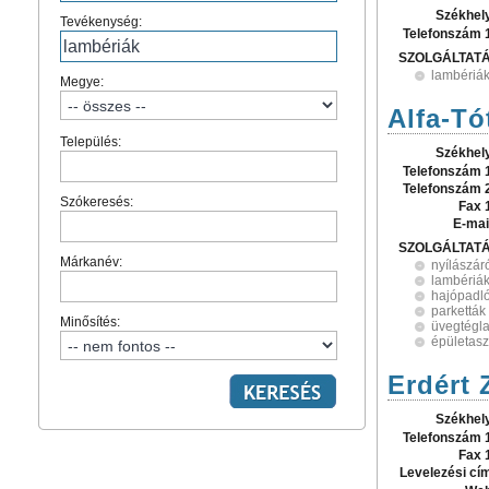
Székhel
Tevékenység:
Telefonszám 
SZOLGÁLTAT
lambériá
Megye:
Alfa-Tó
Település:
Székhel
Telefonszám 
Telefonszám 
Szókeresés:
Fax 
E-mai
SZOLGÁLTAT
Márkanév:
nyílászár
lambériá
hajópadl
parketták
Minősítés:
üvegtégl
épületasz
Erdért 
Székhel
Telefonszám 
Fax 
Levelezési cí