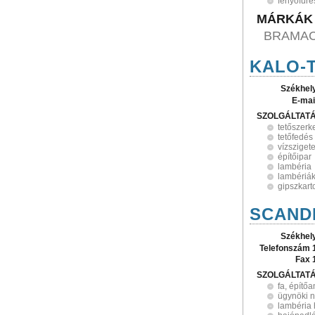
fenyőfűré
MÁRKÁK
BRAMAC
KALO-T
Székhel
E-mai
SZOLGÁLTAT
tetőszerk
tetőfedés
vízsziget
építőipar
lambéria
lambériá
gipszkar
SCANDI
Székhel
Telefonszám 
Fax 
SZOLGÁLTAT
fa, építő
ügynöki 
lambéria