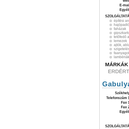
Web
E-mai
Egyé
SZOLGÁLTAT
építési a
hajópadl
faházak
gipszkart
tetőfedő 
lemezek
ajtók, ab
szigetelé
faanyago
lambériá
MÁRKÁK
ERDÉR
Gabulya
Székhel
Telefonszám 
Fax 
Fax 
Egyé
SZOLGÁLTAT