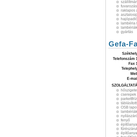
szállítmá
fuvarozás
raklapos 
asztalosi
hajópadl
lambéria
lambériá
gyártás
Gefa-Fa
Székhel
Telefonszám 
Fax 
Telephel
Web
E-mai
SZOLGÁLTAT
hőszigete
cserepek
parkettfríz
táblásítot
OSB lapo
lambériá
nyílászár
fenyő
építőany
fűrészáru
építőany