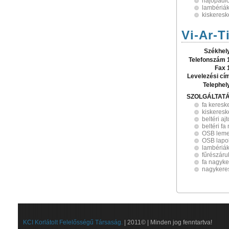
hajópadl
lambériá
kiskeres
Vi-Ar-Ti
Székhel
Telefonszám 
Fax 
Levelezési cí
Telephel
SZOLGÁLTAT
fa keresk
kiskeres
beltéri aj
beltéri fa
OSB lem
OSB lapo
lambériá
fűrészáru
fa nagyk
nagykere
KCI Korlátolt Felelősségű Társaság.
| 2011© | Minden jog fenntartva!