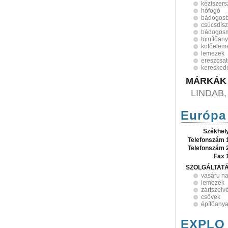
kéziszer
hófogó
bádogosb
csúcsdís
bádogos
tömítőan
kötőelem
lemezek
ereszcsat
keresked
MÁRKÁK
LINDAB,
Európa 
Székhel
Telefonszám 
Telefonszám 
Fax 
SZOLGÁLTAT
vasáru n
lemezek
zártszelv
csövek
építőany
EXPLO 