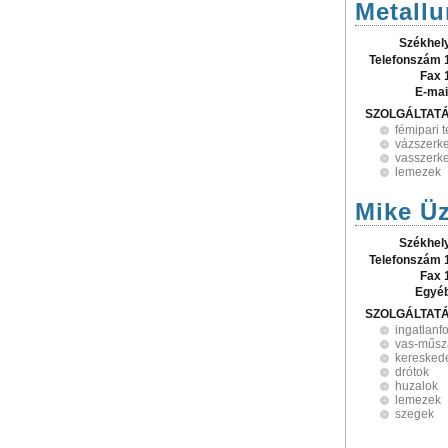
Metallu
Székhel
Telefonszám 
Fax 
E-mai
SZOLGÁLTAT
fémipari 
vázszerk
vasszerk
lemezek
Mike Üz
Székhel
Telefonszám 
Fax 
Egyé
SZOLGÁLTAT
ingatlanf
vas-műsz
keresked
drótok
huzalok
lemezek
szegek