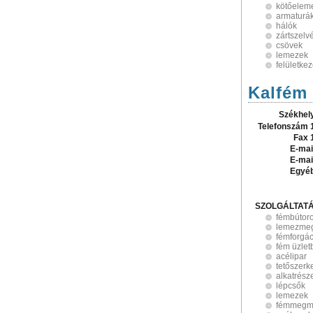
kötőelem
armaturá
hálók
zártszelv
csövek
lemezek
felületke
Kalfém 
Székhel
Telefonszám 
Fax 
E-mai
E-mai
Egyé
SZOLGÁLTAT
fémbútor
lemezme
fémforgá
fém üzle
acélipar
tetőszerk
alkatrész
lépcsők
lemezek
fémmegm