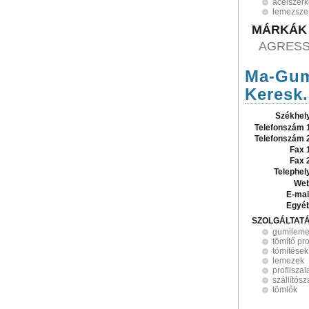
acélszerk
lemezsze
MÁRKÁK
AGRES
Ma-Gum
Keresk.
Székhel
Telefonszám 
Telefonszám 
Fax 
Fax 
Telephel
Web
E-mai
Egyé
SZOLGÁLTAT
gumilem
tömítő pro
tömítések
lemezek
profilsza
szállítós
tömlők