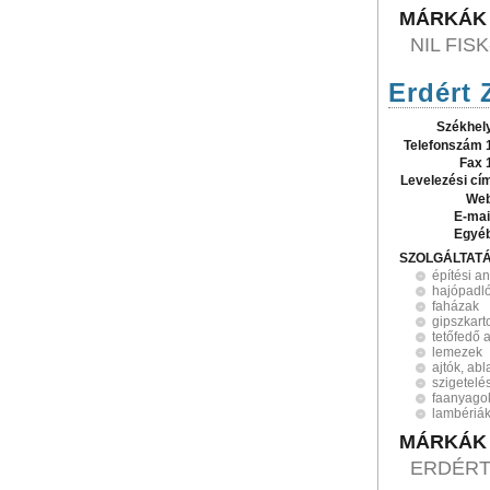
MÁRKÁK
NIL FIS
Erdért 
Székhel
Telefonszám 
Fax 
Levelezési cí
Web
E-mai
Egyé
SZOLGÁLTAT
építési a
hajópadl
faházak
gipszkart
tetőfedő 
lemezek
ajtók, ab
szigetelé
faanyago
lambériá
MÁRKÁK
ERDÉR