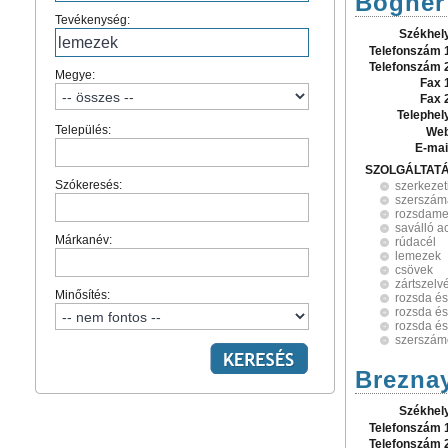
Bogner
Tevékenység:
Székhel
Telefonszám 
Telefonszám 
Megye:
Fax 
Fax 
Telephel
Település:
Web
E-mai
SZOLGÁLTAT
Szókeresés:
szerkezet
szerszám
rozsdame
saválló a
Márkanév:
rúdacél
lemezek
csövek
zártszelv
Minősítés:
rozsda és
rozsda és
rozsda és
szerszám
Brezna
Székhel
Telefonszám 
Telefonszám 