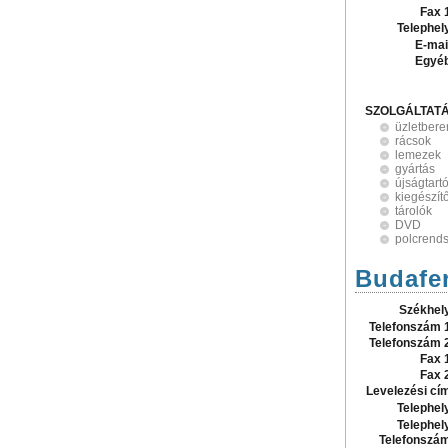
Fax 
Telephel
E-mai
Egyé
SZOLGÁLTAT
üzletber
rácsok
lemezek
gyártás
újságtart
kiegészít
tárolók
DVD
polcrend
Budafer
Székhel
Telefonszám 
Telefonszám 
Fax 
Fax 
Levelezési cí
Telephel
Telephel
Telefonszá