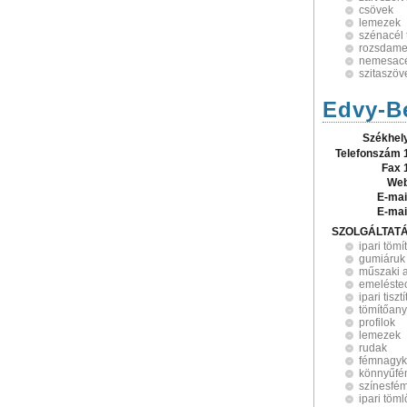
csövek
lemezek
szénacél
rozsdame
nemesac
szitaszöv
Edvy-Be
Székhel
Telefonszám 
Fax 
Web
E-mai
E-mai
SZOLGÁLTAT
ipari tömí
gumiáruk
műszaki 
emeléste
ipari tisz
tömítőan
profilok
lemezek
rudak
fémnagyk
könnyűf
színesfé
ipari töml