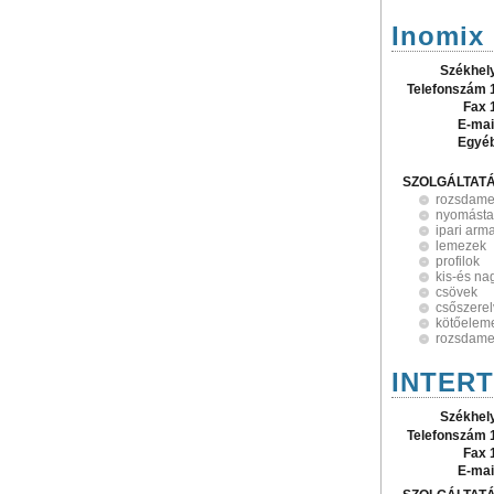
Inomix 
Székhel
Telefonszám 
Fax 
E-mai
Egyé
SZOLGÁLTAT
rozsdame
nyomástar
ipari arm
lemezek
profilok
kis-és n
csövek
csőszere
kötőelem
rozsdame
INTERT
Székhel
Telefonszám 
Fax 
E-mai