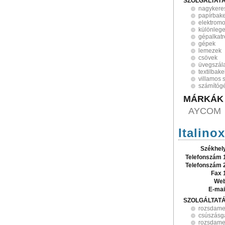
SZOLGÁLTAT
nagykere
papírbake
elektromo
különlege
gépalkat
gépek
lemezek
csövek
üvegszála
textilbakel
villamos 
számítóg
MÁRKÁK
AYCOM
Italino
Székhel
Telefonszám 
Telefonszám 
Fax 
Web
E-mai
SZOLGÁLTAT
rozsdame
csúszásg
rozsdame