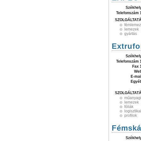
Székhel
Telefonszám 
SZOLGÁLTAT
fémleme
lemezek
gyártás
Extrufo
Székhel
Telefonszám 
Fax 
Web
E-mai
Egyé
SZOLGÁLTAT
műanyagi
lemezek
fóliák
logisztika
profilok
Fémskál
Székhel