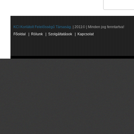
KCI Korlátolt Felelősségű Társaság.
| 2011© | Minden jog fenntartva!
Főoldal
|
Rólunk
|
Szolgáltatások
|
Kapcsolat