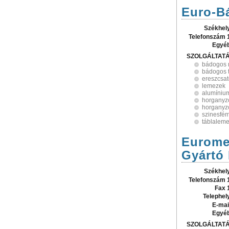
Euro-B
Székhel
Telefonszám 
Egyé
SZOLGÁLTAT
bádogos
bádogos 
ereszcsa
lemezek
alumíniu
horganyz
horganyz
szinesfé
táblalem
Euromet
Gyártó 
Székhel
Telefonszám 
Fax 
Telephel
E-mai
Egyé
SZOLGÁLTAT