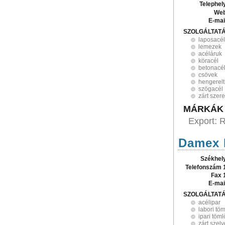
Telephel
Web
E-mai
SZOLGÁLTAT
laposacél
lemezek
acéláruk
köracél
betonacé
csövek
hengerelt
szögacél
zárt szer
MÁRKÁK
Export: 
Damex 
Székhel
Telefonszám 
Fax 
E-mai
SZOLGÁLTAT
acélipar
labori tö
ipari töml
zárt szel