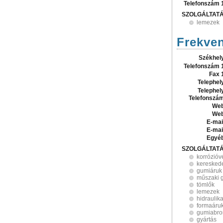
Telefonszám 
SZOLGÁLTAT
lemezek
Frekven
Székhel
Telefonszám 
Fax 
Telephel
Telephel
Telefonszá
Web
Web
E-mai
E-mai
Egyé
SZOLGÁLTAT
korrózió
keresked
gumiáruk
műszaki 
tömlők
lemezek
hidraulik
formaáru
gumiabro
gyártás