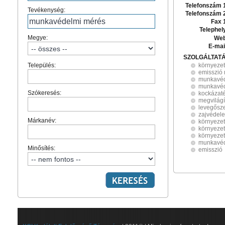
Telefonszám 
Tevékenység:
Telefonszám 
Fax 
Telephel
Megye:
Web
E-mai
SZOLGÁLTAT
Település:
környeze
emisszió
munkavéd
munkavéd
Szókeresés:
kockázaté
megvilág
levegősz
zajvédel
Márkanév:
környezet
környeze
környezet
munkavé
Minősítés:
emisszió