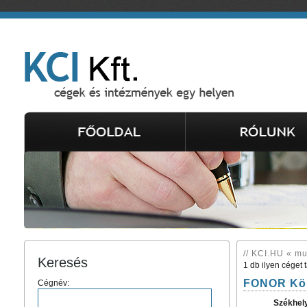
// KCI.HU « m
Keresés
1 db ilyen céget 
FONOR Kör
Cégnév:
Székhel