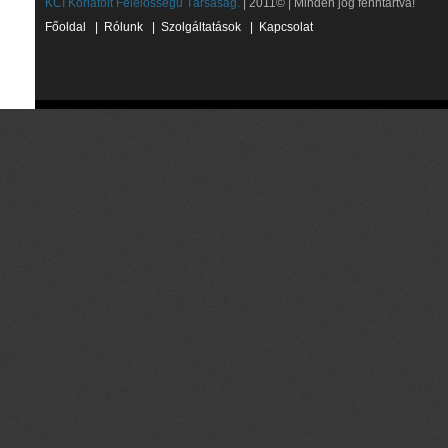
KCI Korlátolt Felelősségű Társaság.
| 2011© | Minden jog fenntartva!
Főoldal
|
Rólunk
|
Szolgáltatások
|
Kapcsolat