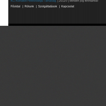
KCI Korlátolt Felelősségű Társaság.
| 2011© | Minden jog fenntartva!
Főoldal
|
Rólunk
|
Szolgáltatások
|
Kapcsolat