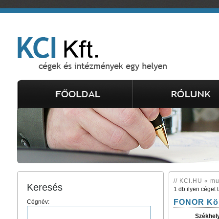
// KCI.HU « mu
Keresés
1 db ilyen céget 
FONOR Kör
Cégnév:
Székhel