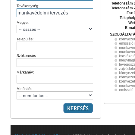
Telefonszám 
Tevékenység:
Telefonszám 
Fax 
Telephel
Megye:
Web
E-mai
SZOLGÁLTAT
Település:
környeze
emisszió
munkavéd
munkavéd
Szókeresés:
kockázaté
megvilág
levegősz
zajvédel
Márkanév:
környezet
környeze
környezet
munkavé
Minősítés:
emisszió