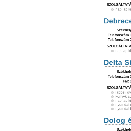
SZOLGÁLTAT
napilap k
Debrece
Székhel
Telefonszám 
Telefonszám 
SZOLGÁLTAT
napilap k
Delta Si
Székhel
Telefonszám 
Fax 
SZOLGÁLTAT
lábbeli g
könyvkia
napilap k
nyomdai e
nyomdai 
Dolog é
Székhel