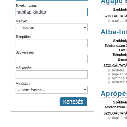
Agape 
Tevékenység:
Székhel
SZOLGÁLTAT
napilap k
Megye:
Alba-In
Település:
Székhel
Telefonszám 
Fax 
Szókeresés:
Telephel
E-mai
SZOLGÁLTAT
Márkanév:
hírdetés
napilap k
nyomdai 
hirdetés 
Minősítés:
Aprópé
Székhel
Telefonszám 
SZOLGÁLTAT
napilap k