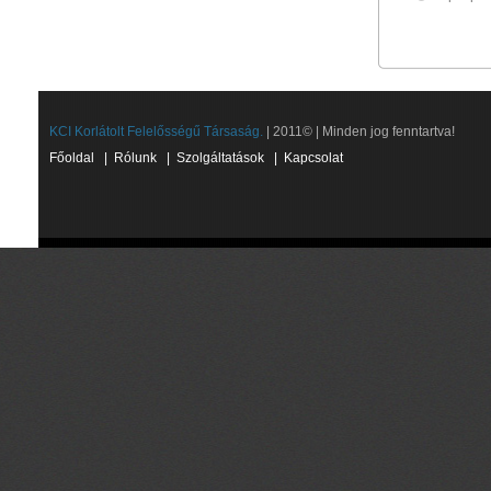
KCI Korlátolt Felelősségű Társaság.
| 2011© | Minden jog fenntartva!
Főoldal
|
Rólunk
|
Szolgáltatások
|
Kapcsolat