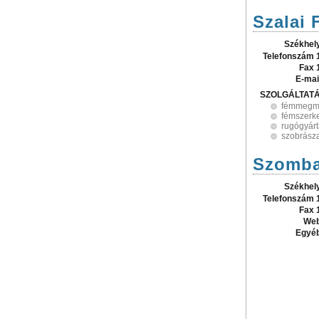
Szalai
Székhel
Telefonszám 
Fax 
E-mai
SZOLGÁLTAT
fémmegm
fémszerke
rugógyár
szobrász
Szomba
Székhel
Telefonszám 
Fax 
Web
Egyé