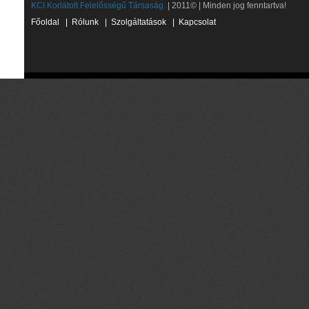
KCI Korlátolt Felelősségű Társaság.
| 2011© | Minden jog fenntartva!
Főoldal
|
Rólunk
|
Szolgáltatások
|
Kapcsolat