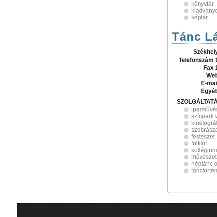
könyvtár
kiadvány
képtár
Tánc Lá
Székhel
Telefonszám 
Fax 
Web
E-mai
Egyé
SZOLGÁLTAT
iparművé
színpadi 
kinetográ
szobrász
festészet
folklór
kollégium
művészeti
néptánc o
tánctörté