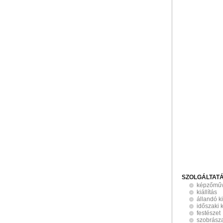
SZOLGÁLTAT
képzőműv
kiállítás
állandó ki
időszaki k
festészet
szobrász