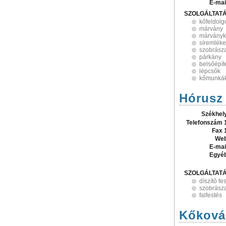
E-mai
SZOLGÁLTAT
kőfeldolg
márvány
márványk
síremlék
szobrász
párkány
belsőépíté
lépcsők
kőmunká
Hórusz 
Székhel
Telefonszám 
Fax 
Web
E-mai
Egyé
SZOLGÁLTAT
díszítő fe
szobrász
falfestés
Kőková