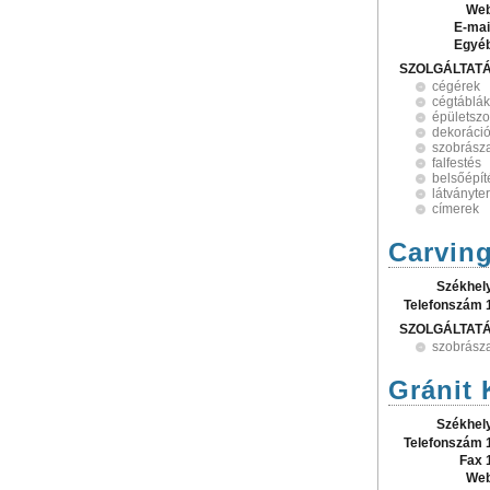
Web
E-mai
Egyé
SZOLGÁLTAT
cégérek
cégtáblák
épületszo
dekoráci
szobrász
falfestés
belsőépít
látványte
címerek
Carving
Székhel
Telefonszám 
SZOLGÁLTAT
szobrász
Gránit 
Székhel
Telefonszám 
Fax 
Web