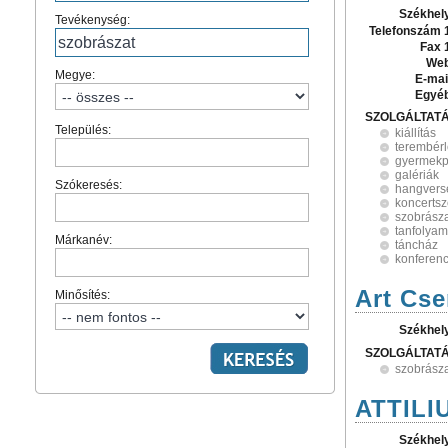
Székhel
Tevékenység:
Telefonszám 
Fax 
Web
Megye:
E-mai
Egyé
SZOLGÁLTAT
Település:
kiállítás
terembér
gyermekp
galériák
Szókeresés:
hangvers
koncerts
szobrász
tanfolya
Márkanév:
táncház
konferen
Art Cse
Minősítés:
Székhel
SZOLGÁLTAT
szobrász
ATTILI
Székhel