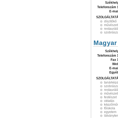
Székhel
Telefonszám 
E-mai
SZOLGÁLTAT
díszítőkő
művészet
restaurál
szobrász
Magyar
Székhel
Telefonszám 
Fax 
Web
E-mai
Egyé
SZOLGÁLTAT
tanárkép
szobrász
restaurál
művészeti
festészet
oktatás
képzőműv
főiskola
egyetem
látványte