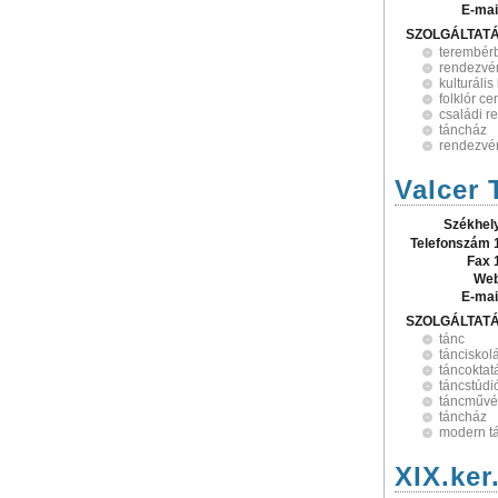
E-mai
SZOLGÁLTAT
terembér
rendezvé
kulturáli
folklór c
családi 
táncház
rendezvén
Valcer 
Székhel
Telefonszám 
Fax 
Web
E-mai
SZOLGÁLTAT
tánc
tánciskol
táncoktat
táncstúdi
táncművés
táncház
modern t
XIX.ke