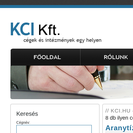
// KCI.HU 
Keresés
8 db ilyen c
Cégnév:
Aranyt