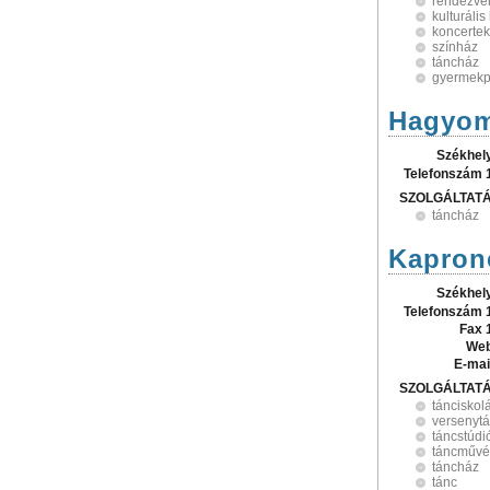
rendezvé
kulturáli
koncertek
színház
táncház
gyermekp
Hagyom
Székhel
Telefonszám 
SZOLGÁLTAT
táncház
Kapronc
Székhel
Telefonszám 
Fax 
Web
E-mai
SZOLGÁLTAT
tánciskol
versenyt
táncstúdi
táncművés
táncház
tánc