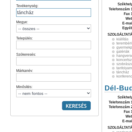
Székhel
Tevékenység:
Telefonszám 
Fax 
Web
Megye:
E-mai
Egyé
SZOLGÁLTAT
Település:
kiállítás
terembér
gyermekp
galériák
Szókeresés:
hangvers
koncerts
szobrász
tanfolya
Márkanév:
táncház
konferen
Dél-Bud
Minősítés:
Székhel
Telefonszám 
Telefonszám 
Fax 
Web
E-mai
SZOLGÁLTAT