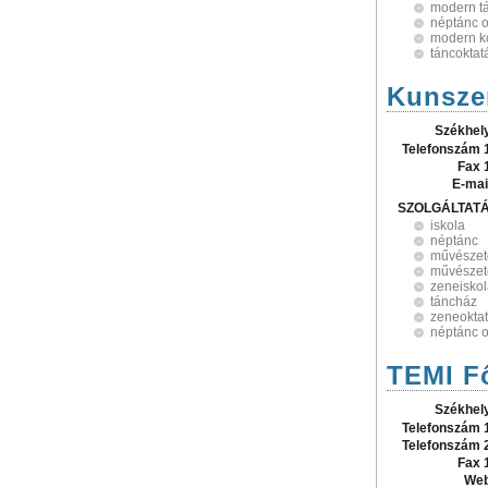
modern t
néptánc o
modern ko
táncoktat
Kunszen
Székhel
Telefonszám 
Fax 
E-mai
SZOLGÁLTAT
iskola
néptánc
művészet
művészet
zeneisko
táncház
zeneokta
néptánc o
TEMI F
Székhel
Telefonszám 
Telefonszám 
Fax 
Web