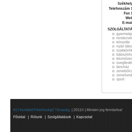
Székhel
Telefonszám 
Fax 
Web
E-mai
SZOLGÁLTAT
gyermekp
rendezvé
könyvtár
nyári táb
szakkörö
bábszính
kézműves
üvegfest
táncház
zenebölc
zeneóvo
sport
KCI Korlátolt Felelősségű Társaság.
| 2011© | Minden jog fenntartva!
Főoldal
|
Rólunk
|
Szolgáltatások
|
Kapcsolat