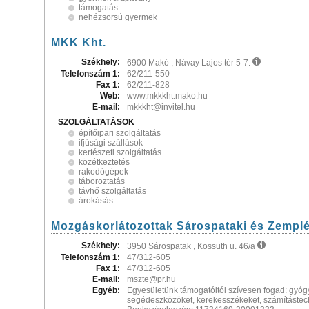
támogatás
nehézsorsú gyermek
MKK Kht.
Székhely:
6900 Makó , Návay Lajos tér 5-7.
Telefonszám 1:
62/211-550
Fax 1:
62/211-828
Web:
www.mkkkht.mako.hu
E-mail:
mkkkht@invitel.hu
SZOLGÁLTATÁSOK
építőipari szolgáltatás
ifjúsági szállások
kertészeti szolgáltatás
közétkeztetés
rakodógépek
táboroztatás
távhő szolgáltatás
árokásás
Mozgáskorlátozottak Sárospataki és Zemplé
Székhely:
3950 Sárospatak , Kossuth u. 46/a
Telefonszám 1:
47/312-605
Fax 1:
47/312-605
E-mail:
mszte@pr.hu
Egyéb:
Egyesületünk támogatóitól szívesen fogad: gyóg
segédeszközöket, kerekesszékeket, számítástec