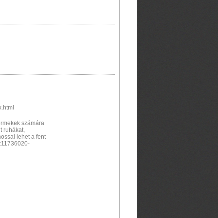
.html
yermekek számára
t ruhákat,
ossal lehet a fent
P:11736020-