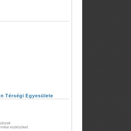
n Térségi Egyesülete
yászati
hnikai eszközöket.