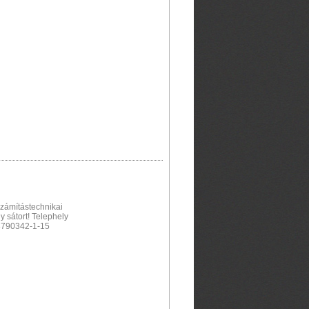
zámítástechnikai
y sátort! Telephely
8790342-1-15