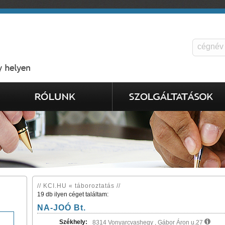
// KCI.HU « táboroztatás //
19 db ilyen céget találtam:
NA-JOÓ Bt.
Székhely:
8314 Vonyarcvashegy , Gábor Áron u.27