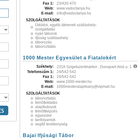
Fax 1:
23/420-470
Web:
www.vadoctanya.hu
E-mail:
info@vadoctanya.hu
SZOLGÁLTATÁSOK
Üdülési, egyéb átmeneti szálláshely-
szolgáltatás
nyári táborok
ifjúság szálláashely
táborozás
táboroztatás
1000 Mester Egyesület a Fiatalokért
Székhely:
2318 Szigetszentmárton , Dunapart-Alsó u. 1.
Telefonszám 1:
24/542-542
Fax 1:
24/542-542
Web:
www.1000-mester.hu
E-mail:
1000mesteralapitvany@vipmail.hu
SZOLGÁLTATÁSOK
táboroztatás
felnőttoktatás
alapítványok
felnőttképzés
egyesület
tanfolyamok
segítő tevékenység
Bajai Ifjúsági Tábor