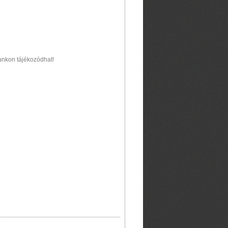
unkon tájékozódhat!