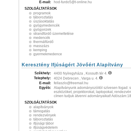
E-mail:
hod-furdo5@t-online.hu
SZOLGÁLTATÁSOK
programok
táboroztatás
úszásoktatás
gyógymedencék
gyógyvizek
strandfürdő üzemeltetése
medencék
thermálfürdő
masszázs
kemping
gyermekmedence
Keresztény Ifjúságért Jövőért Alapítvány
Székhely:
4400 Nyíregyháza , Kossuth tér 4.
Telephely:
4024 Debrecen , Varga u. 4.
E-mail:
fellaszlo@freemail.hu
Egyéb:
Alapítványunk adományozóitól szívesen fogad: s
eszközöket, projektorokat, laptopokat, rendezvén
címen tudjuk átvenni adományaikat! Adószám:1
SZOLGÁLTATÁSOK
alapítványok
támogatás
rendezvények
táboroztatás
ifjúsági tábor
ifjúságvédelem