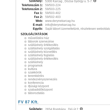
Székhely:
5300 Karcag , Dózsa György u. 5-7.
Telefonszám 1:
59/503-224
Telefonszám 2:
59/503-225
Fax 1:
59/503-402
Fax 2:
59/502-403
Web:
www.derynekarcag.hu
E-mail:
info@derynekarcag.hu
Egyéb:
Saját tábort üzemeltetünk, részletesen weboldal
SZOLGÁLTATÁSOK
művelődési ház
táborok szervezése
szálláshely értékesítés
szálláshely szolgáltatás
szálláshely közvetítés
szálláshely foglalás
szálláshely értékesítés
szálláshely
programok
kultúra
szakkörök
terembérlés
rendezvényszervezés
konferencia
ifjúsági központ
szabadidőközpont
táboroztatás
FV 87 Kft.
Székhely:
2654 Romhány , Dió út 2.