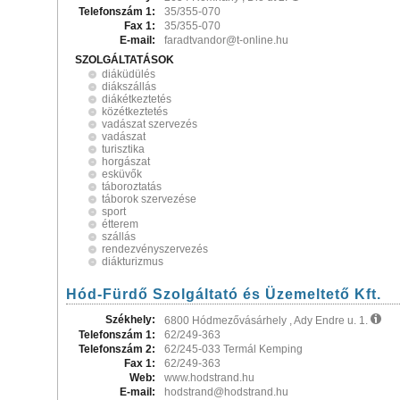
Telefonszám 1:
35/355-070
Fax 1:
35/355-070
E-mail:
faradtvandor@t-online.hu
SZOLGÁLTATÁSOK
diáküdülés
diákszállás
diákétkeztetés
közétkeztetés
vadászat szervezés
vadászat
turisztika
horgászat
esküvők
táboroztatás
táborok szervezése
sport
étterem
szállás
rendezvényszervezés
diákturizmus
Hód-Fürdő Szolgáltató és Üzemeltető Kft.
Székhely:
6800 Hódmezővásárhely , Ady Endre u. 1.
Telefonszám 1:
62/249-363
Telefonszám 2:
62/245-033 Termál Kemping
Fax 1:
62/249-363
Web:
www.hodstrand.hu
E-mail:
hodstrand@hodstrand.hu