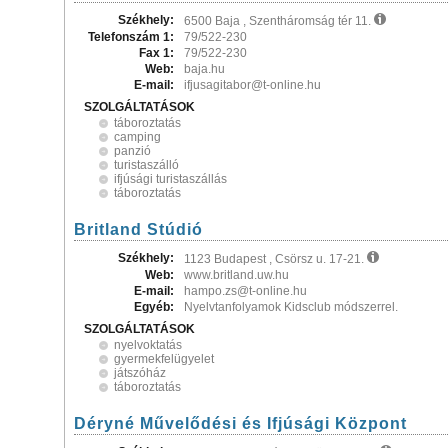
Székhely:
6500 Baja , Szentháromság tér 11.
Telefonszám 1:
79/522-230
Fax 1:
79/522-230
Web:
baja.hu
E-mail:
ifjusagitabor@t-online.hu
SZOLGÁLTATÁSOK
táboroztatás
camping
panzió
turistaszálló
ifjúsági turistaszállás
táboroztatás
Britland Stúdió
Székhely:
1123 Budapest , Csörsz u. 17-21.
Web:
www.britland.uw.hu
E-mail:
hampo.zs@t-online.hu
Egyéb:
Nyelvtanfolyamok Kidsclub módszerrel.
SZOLGÁLTATÁSOK
nyelvoktatás
gyermekfelügyelet
játszóház
táboroztatás
Déryné Művelődési és Ifjúsági Központ