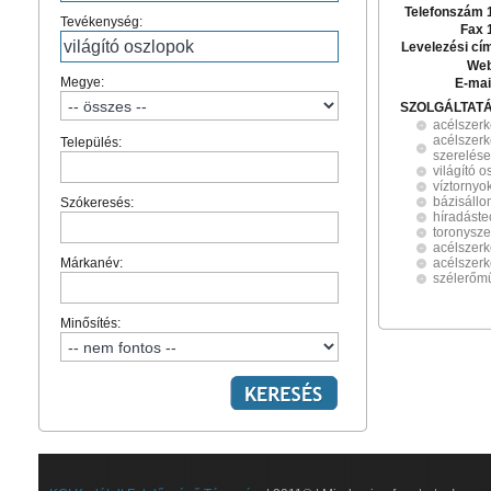
Telefonszám 
Tevékenység:
Fax 
Levelezési cí
Web
Megye:
E-mai
SZOLGÁLTAT
acélszerk
acélszerk
Település:
szerelése
világító 
víztornyo
bázisáll
Szókeresés:
híradáste
toronysze
acélszerk
Márkanév:
acélszer
szélerőmű
Minősítés: