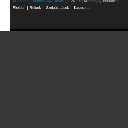
KCI Korlátolt Felelősségű Társaság.
| 2011© | Minden jog fenntartva!
Főoldal
|
Rólunk
|
Szolgáltatások
|
Kapcsolat