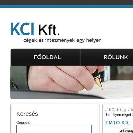
// KCI.HU « vil
Keresés
1 db ilyen céget 
TMTO Kft.
Cégnév:
Székhel