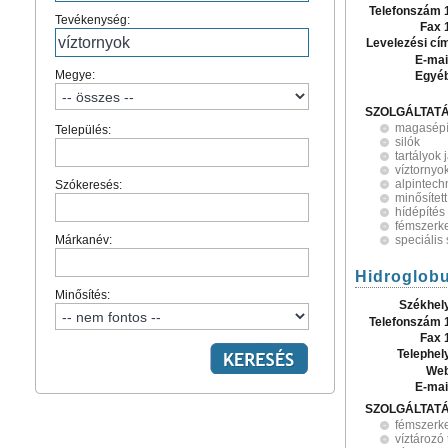
Telefonszám 
Tevékenység:
Fax 
Levelezési cí
E-mai
Megye:
Egyé
SZOLGÁLTAT
magasépí
Település:
silók
tartályok 
víztornyo
alpintech
Szókeresés:
minősítet
hídépítés
fémszerk
Márkanév:
speciális
Hidroglobu
Minősítés:
Székhel
Telefonszám 
Fax 
Telephel
Web
E-mai
SZOLGÁLTAT
fémszerke
víztározó 