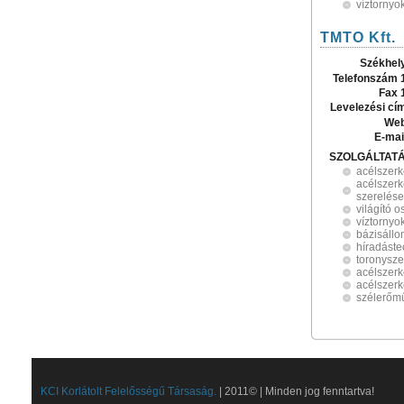
víztornyo
TMTO Kft.
Székhel
Telefonszám 
Fax 
Levelezési cí
Web
E-mai
SZOLGÁLTAT
acélszerk
acélszerk
szerelése
világító 
víztornyo
bázisáll
híradáste
toronysze
acélszerk
acélszer
szélerőmű
KCI Korlátolt Felelősségű Társaság.
| 2011© | Minden jog fenntartva!