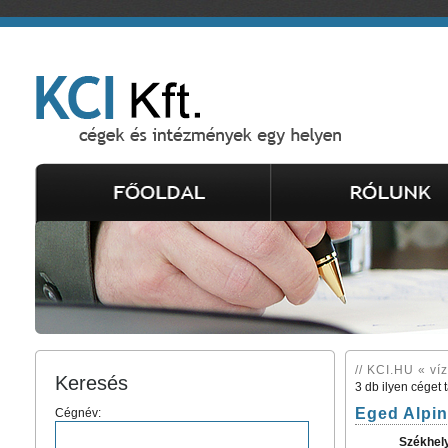
// KCI.HU « víz
Keresés
3 db ilyen céget 
Eged Alpin
Cégnév:
Székhel