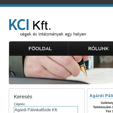
Agárdi Pál
Keresés
Székhel
Cégnév:
Telefonszám 
Fax 