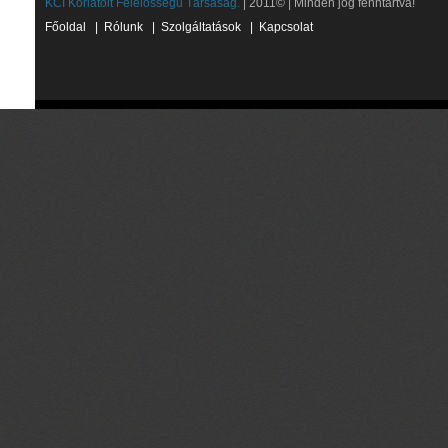
KCI Korlátolt Felelősségű Társaság.
| 2011© | Minden jog fenntartva!
Főoldal
|
Rólunk
|
Szolgáltatások
|
Kapcsolat