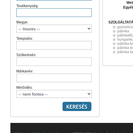
Web
Tevékenység:
Egyé
Megye:
SZOLGÁLTAT
gyümölcs
pálinka
pálinkafő
Település:
hungarik
pálinka k
pálinka k
pálinka t
Szókeresés:
Márkanév:
Minősítés: