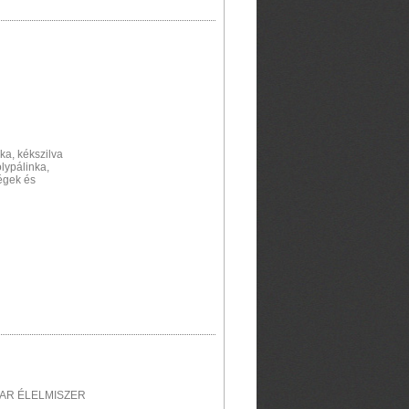
ka, kékszilva
ölypálinka,
égek és
GYAR ÉLELMISZER