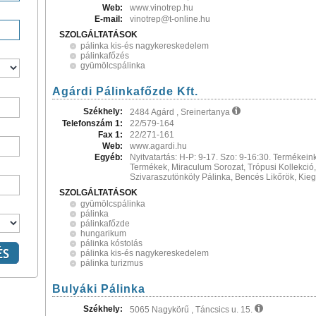
Web:
www.vinotrep.hu
E-mail:
vinotrep@t-online.hu
SZOLGÁLTATÁSOK
pálinka kis-és nagykereskedelem
pálinkafőzés
gyümölcspálinka
Agárdi Pálinkafőzde Kft.
Székhely:
2484 Agárd , Sreinertanya
Telefonszám 1:
22/579-164
Fax 1:
22/271-161
Web:
www.agardi.hu
Egyéb:
Nyitvatartás: H-P: 9-17. Szo: 9-16:30. Termékei
Termékek, Miraculum Sorozat, Trópusi Kollekció,
Szivaraszutönköly Pálinka, Bencés Likőrök, Kieg
SZOLGÁLTATÁSOK
gyümölcspálinka
pálinka
pálinkafőzde
hungarikum
pálinka kóstolás
pálinka kis-és nagykereskedelem
pálinka turizmus
Bulyáki Pálinka
Székhely:
5065 Nagykörű , Táncsics u. 15.