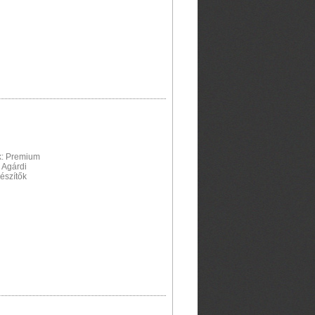
nk: Premium
 Agárdi
észítők