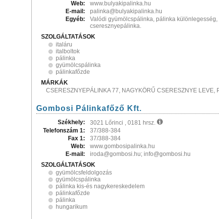
Web:
www.bulyakipalinka.hu
E-mail:
palinka@bulyakipalinka.hu
Egyéb:
Valódi gyümölcspálinka, pálinka különlegesség, 
cseresznyepálinka.
SZOLGÁLTATÁSOK
italáru
italboltok
pálinka
gyümölcspálinka
pálinkafőzde
MÁRKÁK
CSERESZNYEPÁLINKA 77, NAGYKÖRŰ CSERESZNYE LEVE, P
Gombosi Pálinkafőző Kft.
Székhely:
3021 Lőrinci , 0181 hrsz.
Telefonszám 1:
37/388-384
Fax 1:
37/388-384
Web:
www.gombosipalinka.hu
E-mail:
iroda@gombosi.hu; info@gombosi.hu
SZOLGÁLTATÁSOK
gyümölcsfeldolgozás
gyümölcspálinka
pálinka kis-és nagykereskedelem
pálinkafőzde
pálinka
hungarikum