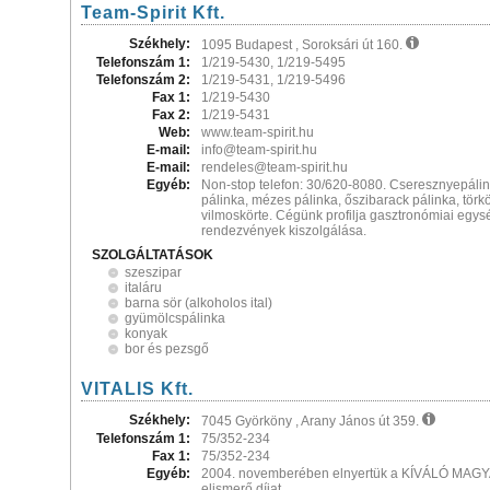
Team-Spirit Kft.
Székhely:
1095 Budapest , Soroksári út 160.
Telefonszám 1:
1/219-5430, 1/219-5495
Telefonszám 2:
1/219-5431, 1/219-5496
Fax 1:
1/219-5430
Fax 2:
1/219-5431
Web:
www.team-spirit.hu
E-mail:
info@team-spirit.hu
E-mail:
rendeles@team-spirit.hu
Egyéb:
Non-stop telefon: 30/620-8080. Cseresznyepálin
pálinka, mézes pálinka, őszibarack pálinka, törk
vilmoskörte. Cégünk profilja gasztronómiai egys
rendezvények kiszolgálása.
SZOLGÁLTATÁSOK
szeszipar
italáru
barna sör (alkoholos ital)
gyümölcspálinka
konyak
bor és pezsgő
VITALIS Kft.
Székhely:
7045 Györköny , Arany János út 359.
Telefonszám 1:
75/352-234
Fax 1:
75/352-234
Egyéb:
2004. novemberében elnyertük a KÍVÁLÓ MA
elismerő díjat.