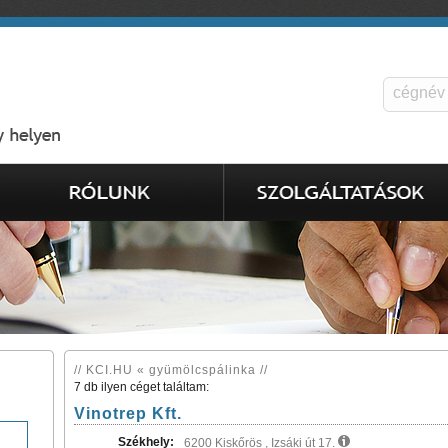
// KCI.HU « gyümölcspálinka //
7 db ilyen céget találtam:
Vinotrep Kft.
Székhely:
6200 Kiskőrös , Izsáki út 17.