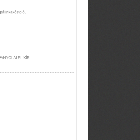
pálinkakóstoló,
ANYOLAI ELIXÍR