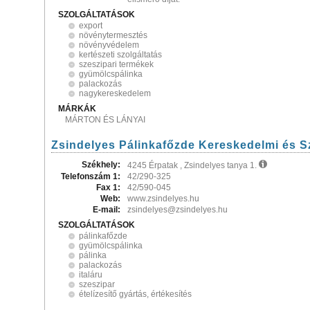
SZOLGÁLTATÁSOK
export
növénytermesztés
növényvédelem
kertészeti szolgáltatás
szeszipari termékek
gyümölcspálinka
palackozás
nagykereskedelem
MÁRKÁK
MÁRTON ÉS LÁNYAI
Zsindelyes Pálinkafőzde Kereskedelmi és Sz
Székhely:
4245 Érpatak , Zsindelyes tanya 1.
Telefonszám 1:
42/290-325
Fax 1:
42/590-045
Web:
www.zsindelyes.hu
E-mail:
zsindelyes@zsindelyes.hu
SZOLGÁLTATÁSOK
pálinkafőzde
gyümölcspálinka
pálinka
palackozás
italáru
szeszipar
ételízesítő gyártás, értékesítés