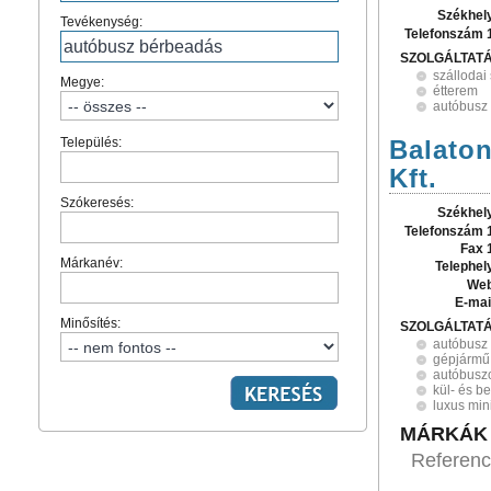
Székhel
Tevékenység:
Telefonszám 
SZOLGÁLTAT
szállodai
Megye:
étterem
autóbusz
Település:
Balaton
Kft.
Szókeresés:
Székhel
Telefonszám 
Fax 
Márkanév:
Telephel
Web
E-mai
Minősítés:
SZOLGÁLTAT
autóbusz
gépjármű 
autóbuszo
kül- és be
luxus min
MÁRKÁK
Referenc