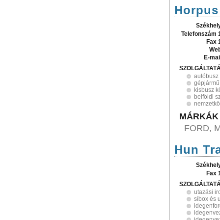
Horpus 
Székhel
Telefonszám 
Fax 
Web
E-mai
SZOLGÁLTAT
autóbusz
gépjármű 
kisbusz k
belföldi s
nemzetköz
MÁRKÁK
FORD, 
Hun Tra
Székhel
Fax 
SZOLGÁLTAT
utazási i
síbox és 
idegenfor
idegenvez
idegenve