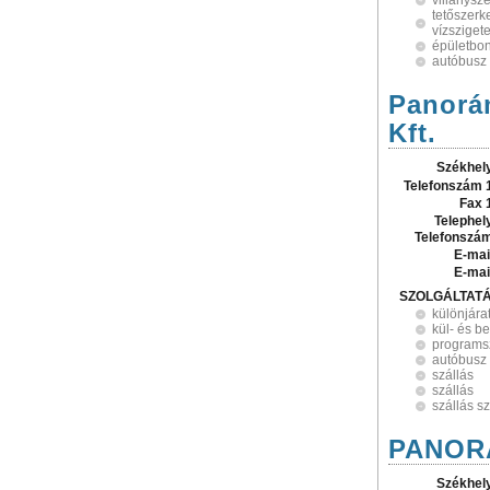
villanysz
tetőszerke
vízsziget
épületbon
autóbusz
Panorám
Kft.
Székhel
Telefonszám 
Fax 
Telephel
Telefonszá
E-mai
E-mai
SZOLGÁLTAT
különjára
kül- és be
programs
autóbusz
szállás
szállás
szállás s
PANORÁ
Székhel