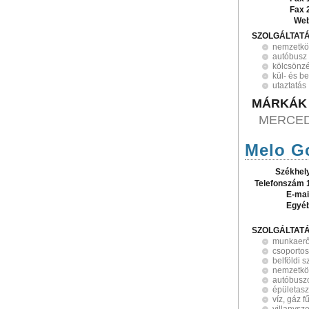
Fax 
Web
SZOLGÁLTAT
nemzetköz
autóbusz
kölcsönz
kül- és be
utaztatás
MÁRKÁK
MERCED
Melo Go
Székhel
Telefonszám 
E-mai
Egyé
SZOLGÁLTAT
munkaerő
csoportos
belföldi s
nemzetköz
autóbuszo
épületasz
víz, gáz f