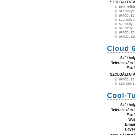
SZOLGÁLTAT
nemzetköz
személysz
autóbusz
személysz
személysz
személysz
autóbusz
autóbuszo
Cloud 6
Székhel
Telefonszám 
Fax 
SZOLGÁLTAT
autóbusz
személysz
Cool-Tu
Székhel
Telefonszám 
Fax 
Web
E-mai
Egyé