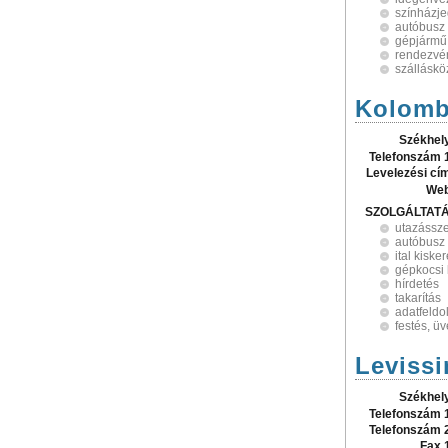
színházje
autóbusz
gépjármű
rendezvé
szálláskö
Kolomb
Székhel
Telefonszám 
Levelezési cí
Web
SZOLGÁLTAT
utazássz
autóbusz
ital kisk
gépkocsi
hírdetés
takarítás
adatfeldo
festés, ü
Levissi
Székhel
Telefonszám 
Telefonszám 
Fax 