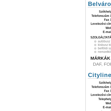
Belváro
Székhel
Telefonszám 
Fax 
Levelezési cí
Web
E-mai
SZOLGÁLTAT
autóbusz
kisbusz k
belföldi s
nemzetköz
MÁRKÁK
DAF, FO
Cityline
Székhel
Telefonszám 
Fax 
Levelezési cí
Telephel
Web
E-mai