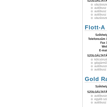
SZOLGÁLTAT
utazássz
autóbusz
autóbusz 
autóbusz
utazássze
Flott-A
Székhel
Telefonszám 
Fax 
Web
E-mai
SZOLGÁLTAT
kölcsönz
gépjármű
autóbusz
autóbusz
Gold Ra
Székhel
SZOLGÁLTAT
autóbuszo
egyéb szá
autóbusz