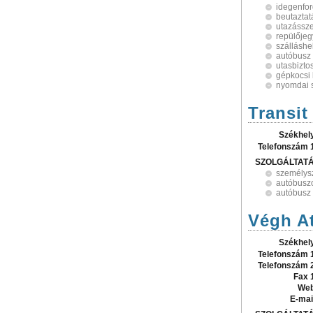
idegenfo
beutaztat
utazássz
repülőjeg
szálláshe
autóbusz
utasbiztos
gépkocsi
nyomdai s
Transit
Székhel
Telefonszám 
SZOLGÁLTAT
személysz
autóbuszo
autóbusz
Végh At
Székhel
Telefonszám 
Telefonszám 
Fax 
Web
E-mai