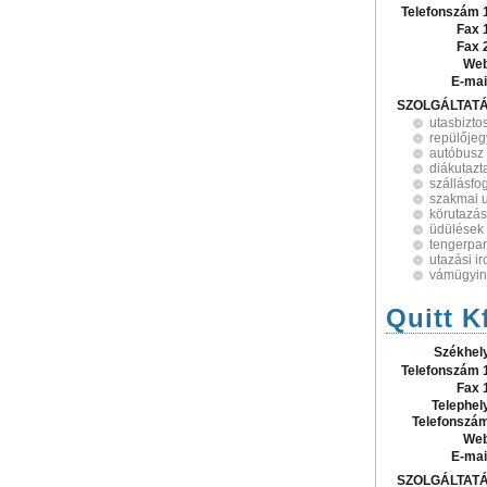
Telefonszám 
Fax 
Fax 
Web
E-mai
SZOLGÁLTAT
utasbiztos
repülőjeg
autóbusz
diákutazt
szállásfo
szakmai 
körutazá
üdülések
tengerpar
utazási i
vámügyin
Quitt Kf
Székhel
Telefonszám 
Fax 
Telephel
Telefonszá
Web
E-mai
SZOLGÁLTAT