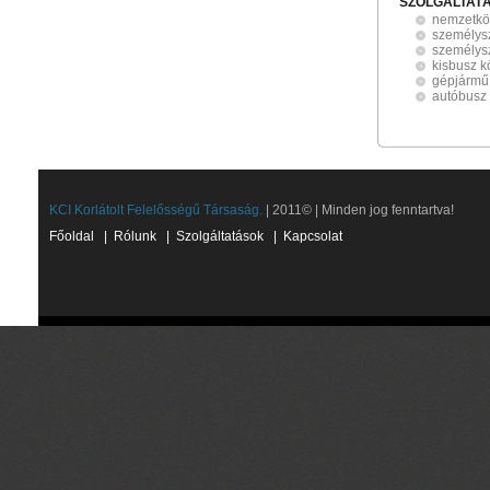
SZOLGÁLTAT
nemzetköz
személysz
személysz
kisbusz k
gépjármű 
autóbusz
KCI Korlátolt Felelősségű Társaság.
| 2011© | Minden jog fenntartva!
Főoldal
|
Rólunk
|
Szolgáltatások
|
Kapcsolat