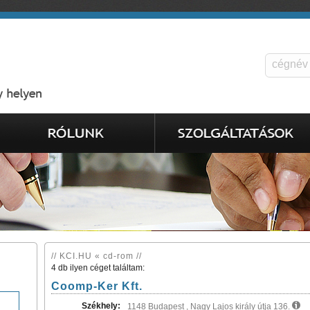
// KCI.HU « cd-rom //
4 db ilyen céget találtam:
Coomp-Ker Kft.
Székhely:
1148 Budapest , Nagy Lajos király útja 136.