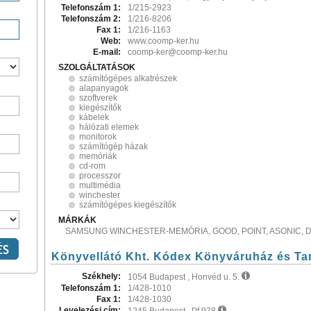
Telefonszám 1:
1/215-2923
Telefonszám 2:
1/216-8206
Fax 1:
1/216-1163
Web:
www.coomp-ker.hu
E-mail:
coomp-ker@coomp-ker.hu
SZOLGÁLTATÁSOK
számítógépes alkatrészek
alapanyagok
szoftverek
kiegészítők
kábelek
hálózati elemek
monitorok
számítógép házak
memóriák
cd-rom
processzor
multimédia
winchester
számítógépes kiegészítők
MÁRKÁK
SAMSUNG WINCHESTER-MEMÓRIA, GOOD, POINT, ASONIC, DE
Könyvellátó Kht. Kódex Könyváruház és T
Székhely:
1054 Budapest , Honvéd u. 5.
Telefonszám 1:
1/428-1010
Fax 1:
1/428-1030
Levelezési cím: