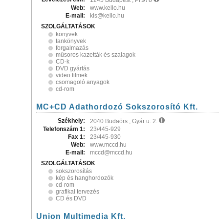
1245 Budapest , Pf.978
Web:
www.kello.hu
E-mail:
kis@kello.hu
SZOLGÁLTATÁSOK
könyvek
tankönyvek
forgalmazás
műsoros kazetták és szalagok
CD-k
DVD gyártás
video filmek
csomagoló anyagok
cd-rom
MC+CD Adathordozó Sokszorosító Kft.
Székhely:
2040 Budaörs , Gyár u. 2.
Telefonszám 1:
23/445-929
Fax 1:
23/445-930
Web:
www.mccd.hu
E-mail:
mccd@mccd.hu
SZOLGÁLTATÁSOK
sokszorosítás
kép és hanghordozók
cd-rom
grafikai tervezés
CD és DVD
Union Multimedia Kft.