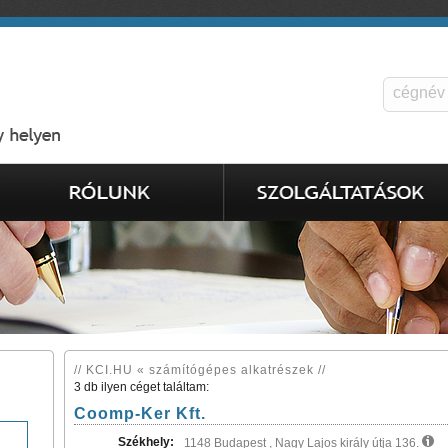
// KCI.HU « számítógépes alkatrészek //
3 db ilyen céget találtam:
Coomp-Ker Kft.
Székhely:
1148 Budapest , Nagy Lajos király útja 136.