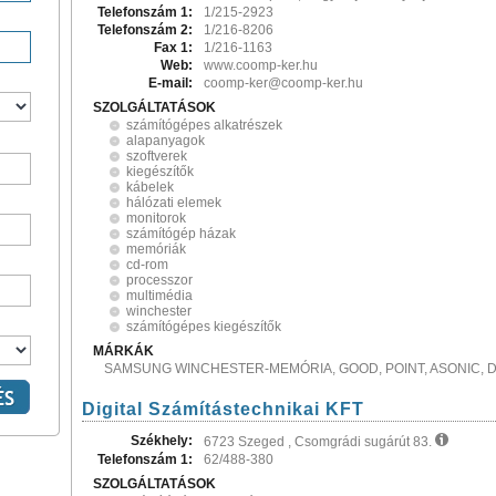
Telefonszám 1:
1/215-2923
Telefonszám 2:
1/216-8206
Fax 1:
1/216-1163
Web:
www.coomp-ker.hu
E-mail:
coomp-ker@coomp-ker.hu
SZOLGÁLTATÁSOK
számítógépes alkatrészek
alapanyagok
szoftverek
kiegészítők
kábelek
hálózati elemek
monitorok
számítógép házak
memóriák
cd-rom
processzor
multimédia
winchester
számítógépes kiegészítők
MÁRKÁK
SAMSUNG WINCHESTER-MEMÓRIA, GOOD, POINT, ASONIC, DE
Digital Számítástechnikai KFT
Székhely:
6723 Szeged , Csomgrádi sugárút 83.
Telefonszám 1:
62/488-380
SZOLGÁLTATÁSOK