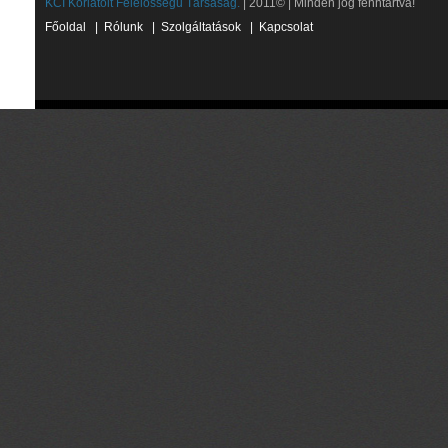
KCI Korlátolt Felelősségű Társaság.
| 2011© | Minden jog fenntartva!
Főoldal
|
Rólunk
|
Szolgáltatások
|
Kapcsolat