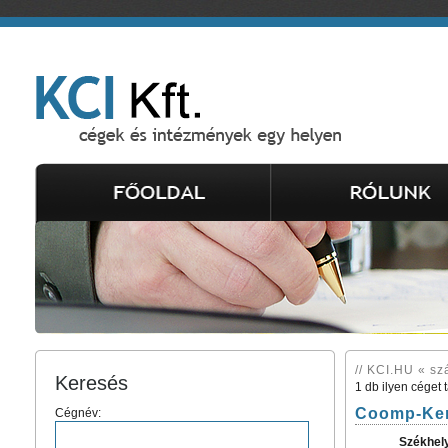
// KCI.HU « sz
Keresés
1 db ilyen céget 
Coomp-Ker
Cégnév:
Székhel