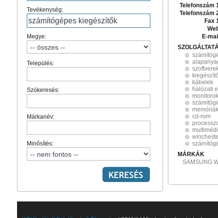
Telefonszám 
Tevékenység:
Telefonszám 
Fax 
Web
Megye:
E-mai
SZOLGÁLTAT
számítógé
alapanya
Település:
szoftvere
kiegészít
kábelek
hálózati 
Szókeresés:
monitoro
számítóg
memóriá
cd-rom
Márkanév:
processz
multiméd
winchest
Minősítés:
számítógé
MÁRKÁK
SAMSUNG WI