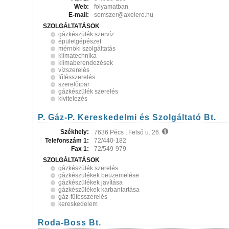
Web:
folyamatban
E-mail:
somszer@axelero.hu
SZOLGÁLTATÁSOK
gázkészülék szervíz
épületgépészet
mérnöki szolgáltatás
klímatechnika
klímaberendezések
vízszerelés
fűtésszerelés
szerelőipar
gázkészülék szerelés
kivitelezés
P. Gáz-P. Kereskedelmi és Szolgáltató Bt.
Székhely:
7636 Pécs , Felső u. 26.
Telefonszám 1:
72/440-182
Fax 1:
72/549-979
SZOLGÁLTATÁSOK
gázkészülék szerelés
gázkészülékek beüzemelése
gázkészülékek javítása
gázkészülékek karbantartása
gáz-fűtésszerelés
kereskedelem
Roda-Boss Bt.