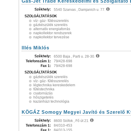
Gas-Jet Trade Kereskedelmi és Szolgáltató 
Székhely:
5540 Szarvas , Damjanich u. 77.
SZOLGÁLTATÁSOK
víz- gáz- fűtésszerelés
gázkészülék szerelés
alternatív energiaforrás
napkollektor rendszerek
napkollektor tervezése
Illés Miklós
Székhely:
6500 Baja , Parti u. 28-30.
Telefonszám 1:
79/428-698
Fax 1:
79/428-698
SZOLGÁLTATÁSOK
gázkészülék szerelés
víz- gáz- fűtésszerelés
légtechnika kereskedelem
fűtéstechnika
csatornázás
hőszigetelés
kazánházi technológia
KÖGÁZ Somogy Megyei Javító és Szerelő Kf
Székhely:
8600 Siófok , Fő út 21.
Telefonszám 1:
84/310-453
Fax 1:
84/313-155