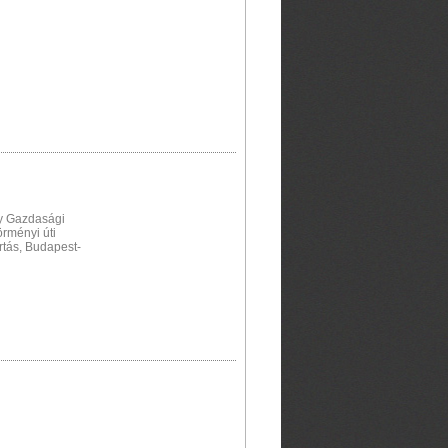
y Gazdasági
örményi úti
rtás, Budapest-