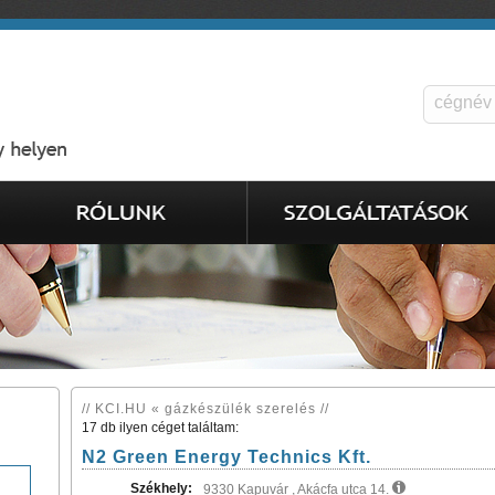
// KCI.HU « gázkészülék szerelés //
17 db ilyen céget találtam:
N2 Green Energy Technics Kft.
Székhely:
9330 Kapuvár , Akácfa utca 14.