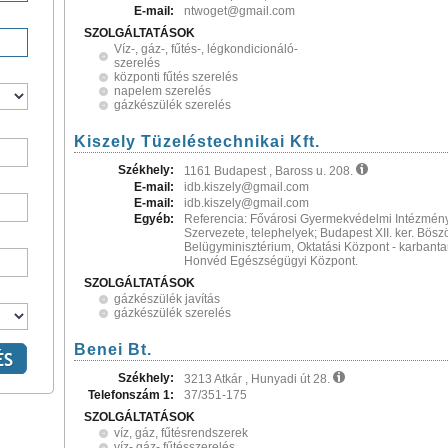
E-mail:
ntwoget@gmail.com
SZOLGÁLTATÁSOK
Víz-, gáz-, fűtés-, légkondicionáló-
szerelés
központi fűtés szerelés
napelem szerelés
gázkészülék szerelés
Kiszely Tüzeléstechnikai Kft.
Székhely:
1161 Budapest , Baross u. 208.
E-mail:
idb.kiszely@gmail.com
E-mail:
idb.kiszely@gmail.com
Egyéb:
Referencia: Fővárosi Gyermekvédelmi Intézmén
Szervezete, telephelyek; Budapest XII. ker. Bösz
Belügyminisztérium, Oktatási Központ - karbanta
Honvéd Egészségügyi Központ.
SZOLGÁLTATÁSOK
gázkészülék javítás
gázkészülék szerelés
Benei Bt.
Székhely:
3213 Atkár , Hunyadi út 28.
Telefonszám 1:
37/351-175
SZOLGÁLTATÁSOK
víz, gáz, fűtésrendszerek
víz- gáz- fűtésszerelés