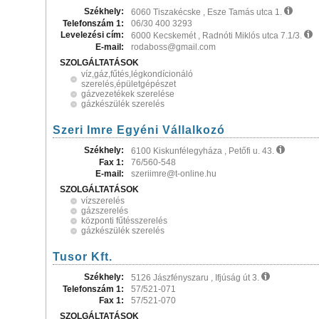
Székhely:
6060 Tiszakécske , Esze Tamás utca 1.
Telefonszám 1:
06/30 400 3293
Levelezési cím:
6000 Kecskemét , Radnóti Miklós utca 7.1/3.
E-mail:
rodaboss@gmail.com
SZOLGÁLTATÁSOK
víz,gáz,fűtés,légkondícionáló
szerelés,épületgépészet
gázvezetékek szerelése
gázkészülék szerelés
Szeri Imre Egyéni Vállalkozó
Székhely:
6100 Kiskunfélegyháza , Petőfi u. 43.
Fax 1:
76/560-548
E-mail:
szeriimre@t-online.hu
SZOLGÁLTATÁSOK
vízszerelés
gázszerelés
központi fűtésszerelés
gázkészülék szerelés
Tusor Kft.
Székhely:
5126 Jászfényszaru , Ifjúság út 3.
Telefonszám 1:
57/521-071
Fax 1:
57/521-070
SZOLGÁLTATÁSOK