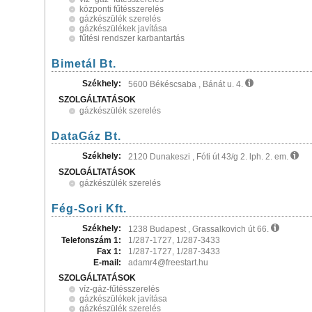
központi fűtésszerelés
gázkészülék szerelés
gázkészülékek javítása
fűtési rendszer karbantartás
Bimetál Bt.
Székhely:
5600 Békéscsaba , Bánát u. 4.
SZOLGÁLTATÁSOK
gázkészülék szerelés
DataGáz Bt.
Székhely:
2120 Dunakeszi , Fóti út 43/g 2. lph. 2. em.
SZOLGÁLTATÁSOK
gázkészülék szerelés
Fég-Sori Kft.
Székhely:
1238 Budapest , Grassalkovich út 66.
Telefonszám 1:
1/287-1727, 1/287-3433
Fax 1:
1/287-1727, 1/287-3433
E-mail:
adamr4@freestart.hu
SZOLGÁLTATÁSOK
víz-gáz-fűtésszerelés
gázkészülékek javítása
gázkészülék szerelés