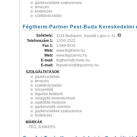
gázkészülékek szakszervize
tervezés
kivitelezés
szaktanácsadás
Fégtherm-Partner Pest-Buda Kereskedelmi é
Székhely:
1134 Budapest , Kassák Lajos u. 41.
Telefonszám 1:
1/350-1522
Fax 1:
1/349-0516
Web:
www.fegtherm.hu
Web:
www.fegszerviz.hu
E-mail:
fegtherm@chello.hu
E-mail:
fegszerviz@fegszerviz.hu
SZOLGÁLTATÁSOK
gázkészülékek
tervezés
szaktanácsadás
hőcserélők
tágulási tartályok
vízlágyító berendezések
padlófűtő modulok
gázkészülék szerelés
gázkészülékek szakszervize
kivitelezés
MÁRKÁK
FÉG, JUNKERS