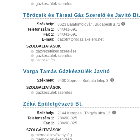
gázkészülék szerelés
Töröcsik és Társai Gáz Szerelő és Javító Bt
Székhely:
8623 Balatonföldvár , Budapesti u 72
Telefonszám 1:
84/341-591
Fax 1:
84/341-591
E-mail:
gazbt@torogaz.axelero.net
SZOLGÁLTATÁSOK
gázvezetékek szerelése
gázkészülék szerelés
szervizelés
Varga Tamás Gázkészülék Javító
Székhely:
9400 Sopron , Borbála telep 3.
SZOLGÁLTATÁSOK
gázkészülék szerelés
Zéká Épületgészeti Bt.
Székhely:
2144 Kerepes , Tölgyfa utca 13.
Telefonszám 1:
28/490-025
Fax 1:
28/490-025
SZOLGÁLTATÁSOK
mérnöki tevékenység
mérnöki tevékenység