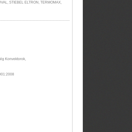
UVAL, STIEBEL ELTRON, TERMOMAX,
Fég Konvektorok,
001:2008