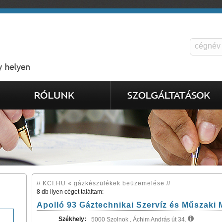
// KCI.HU « gázkészülékek beüzemelése //
8 db ilyen céget találtam:
Apolló 93 Gáztechnikai Szervíz és Műszaki M
Székhely:
5000 Szolnok , Áchim András út 34.