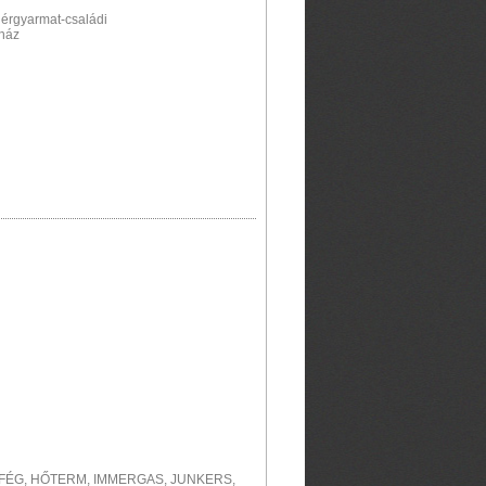
érgyarmat-családi
aház
I, FÉG, HŐTERM, IMMERGAS, JUNKERS,