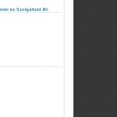
lmi és Szolgáltató Bt.