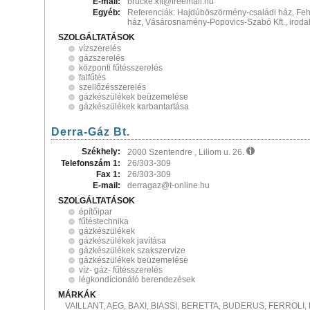
E-mail:
brucke.kft@freemail.hu
Egyéb:
Referenciák: Hajdúböszörmény-családi ház, Feh
ház, Vásárosnamény-Popovics-Szabó Kft., irod
SZOLGÁLTATÁSOK
vízszerelés
gázszerelés
központi fűtésszerelés
falfűtés
szellőzésszerelés
gázkészülékek beüzemelése
gázkészülékek karbantartása
Derra-Gáz Bt.
Székhely:
2000 Szentendre , Liliom u. 26.
Telefonszám 1:
26/303-309
Fax 1:
26/303-309
E-mail:
derragaz@t-online.hu
SZOLGÁLTATÁSOK
építőipar
fűtéstechnika
gázkészülékek
gázkészülékek javítása
gázkészülékek szakszervize
gázkészülékek beüzemelése
víz- gáz- fűtésszerelés
légkondícionáló berendezések
MÁRKÁK
VAILLANT, AEG, BAXI, BIASSI, BERETTA, BUDERUS, FERROL