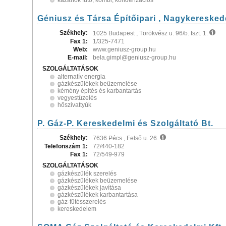
kazánok fűtő, kombi, kondenzációs
Géniusz és Társa Építőipari , Nagykereskede
Székhely:
1025 Budapest , Törökvész u. 96/b. fszt. 1.
Fax 1:
1/325-7471
Web:
www.geniusz-group.hu
E-mail:
bela.gimpl@geniusz-group.hu
SZOLGÁLTATÁSOK
alternatív energia
gázkészülékek beüzemelése
kémény építés és karbantartás
vegyestüzelés
hőszivattyúk
P. Gáz-P. Kereskedelmi és Szolgáltató Bt.
Székhely:
7636 Pécs , Felső u. 26.
Telefonszám 1:
72/440-182
Fax 1:
72/549-979
SZOLGÁLTATÁSOK
gázkészülék szerelés
gázkészülékek beüzemelése
gázkészülékek javítása
gázkészülékek karbantartása
gáz-fűtésszerelés
kereskedelem