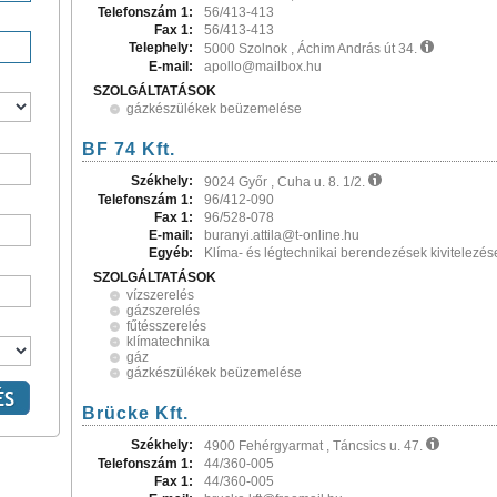
Telefonszám 1:
56/413-413
Fax 1:
56/413-413
Telephely:
5000 Szolnok , Áchim András út 34.
E-mail:
apollo@mailbox.hu
SZOLGÁLTATÁSOK
gázkészülékek beüzemelése
BF 74 Kft.
Székhely:
9024 Győr , Cuha u. 8. 1/2.
Telefonszám 1:
96/412-090
Fax 1:
96/528-078
E-mail:
buranyi.attila@t-online.hu
Egyéb:
Klíma- és légtechnikai berendezések kivitelezés
SZOLGÁLTATÁSOK
vízszerelés
gázszerelés
fűtésszerelés
klímatechnika
gáz
gázkészülékek beüzemelése
Brücke Kft.
Székhely:
4900 Fehérgyarmat , Táncsics u. 47.
Telefonszám 1:
44/360-005
Fax 1:
44/360-005