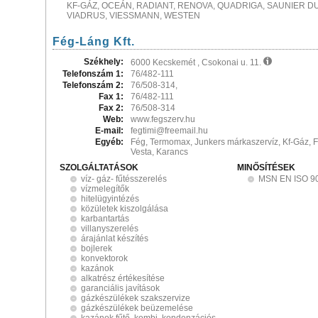
KF-GÁZ, OCEÁN, RADIANT, RENOVA, QUADRIGA, SAUNIER D
VIADRUS, VIESSMANN, WESTEN
Fég-Láng Kft.
Székhely:
6000 Kecskemét , Csokonai u. 11.
Telefonszám 1:
76/482-111
Telefonszám 2:
76/508-314,
Fax 1:
76/482-111
Fax 2:
76/508-314
Web:
www.fegszerv.hu
E-mail:
fegtimi@freemail.hu
Egyéb:
Fég, Termomax, Junkers márkaszervíz, Kf-Gáz, 
Vesta, Karancs
SZOLGÁLTATÁSOK
MINŐSÍTÉSEK
víz- gáz- fűtésszerelés
MSN EN ISO 9
vízmelegítők
hitelügyintézés
közületek kiszolgálása
karbantartás
villanyszerelés
árajánlat készítés
bojlerek
konvektorok
kazánok
alkatrész értékesítése
garanciális javítások
gázkészülékek szakszervize
gázkészülékek beüzemelése