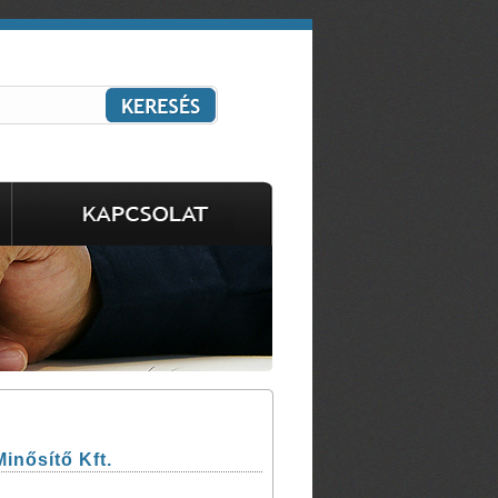
inősítő Kft.