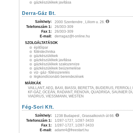
gázkészülékek javítása
Derra-Gáz Bt.
Székhely:
2000 Szentendre , Liliom u. 26.
Telefonszám 1:
26/303-309
Fax 1:
26/303-309
E-mail:
derragaz@t-online.hu
SZOLGÁLTATÁSOK
építőipar
fűtéstechnika
gázkészülékek
gázkészülékek javítása
gázkészülékek szakszervize
gázkészülékek beüzemelése
víz- gáz- fűtésszerelés
légkondícionáló berendezések
MÁRKÁK
VAILLANT, AEG, BAXI, BIASSI, BERETTA, BUDERUS, FERROL
KF-GÁZ, OCEÁN, RADIANT, RENOVA, QUADRIGA, SAUNIER D
VIADRUS, VIESSMANN, WESTEN
Fég-Sori Kft.
Székhely:
1238 Budapest , Grassalkovich út 66.
Telefonszám 1:
1/287-1727, 1/287-3433
Fax 1:
1/287-1727, 1/287-3433
E-mail:
adamr4@freestart.hu