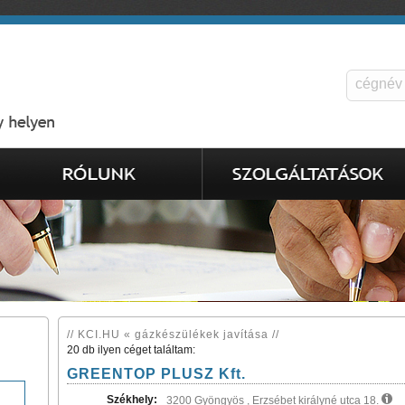
// KCI.HU « gázkészülékek javítása //
20 db ilyen céget találtam:
GREENTOP PLUSZ Kft.
Székhely:
3200 Gyöngyös , Erzsébet királyné utca 18.