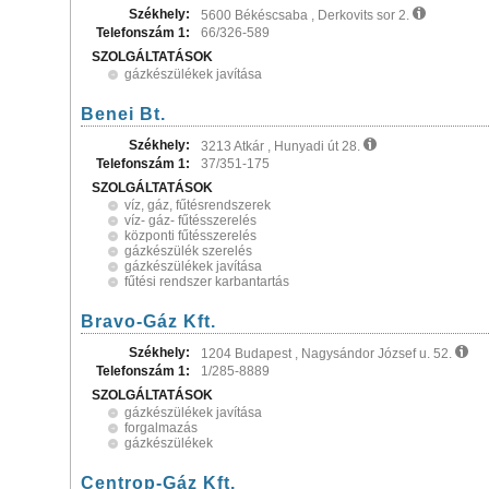
Székhely:
5600 Békéscsaba , Derkovits sor 2.
Telefonszám 1:
66/326-589
SZOLGÁLTATÁSOK
gázkészülékek javítása
Benei Bt.
Székhely:
3213 Atkár , Hunyadi út 28.
Telefonszám 1:
37/351-175
SZOLGÁLTATÁSOK
víz, gáz, fűtésrendszerek
víz- gáz- fűtésszerelés
központi fűtésszerelés
gázkészülék szerelés
gázkészülékek javítása
fűtési rendszer karbantartás
Bravo-Gáz Kft.
Székhely:
1204 Budapest , Nagysándor József u. 52.
Telefonszám 1:
1/285-8889
SZOLGÁLTATÁSOK
gázkészülékek javítása
forgalmazás
gázkészülékek
Centrop-Gáz Kft.