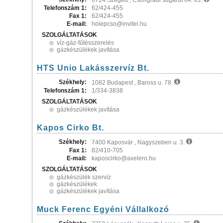
6724 Szeged , Csongrádi sugárút 64. I/3.
Telefonszám 1:
62/424-455
Fax 1:
62/424-455
E-mail:
holepcso@invitel.hu
SZOLGÁLTATÁSOK
víz-gáz-fűtésszerelés
gázkészülékek javítása
HTS Unio Lakásszervíz Bt.
Székhely:
1082 Budapest , Baross u. 78.
Telefonszám 1:
1/334-3838
SZOLGÁLTATÁSOK
gázkészülékek javítása
Kapos Cirko Bt.
Székhely:
7400 Kaposvár , Nagyszeben u. 3.
Fax 1:
82/410-705
E-mail:
kaposcirko@axelero.hu
SZOLGÁLTATÁSOK
gázkészülék szervíz
gázkészülékek
gázkészülékek javítása
Muck Ferenc Egyéni Vállalkozó