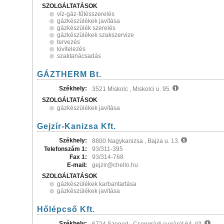
SZOLGÁLTATÁSOK
víz-gáz-fűtésszerelés
gázkészülékek javítása
gázkészülék szerelés
gázkészülékek szakszervize
tervezés
kivitelezés
szaktanácsadás
GÁZTHERM Bt.
Székhely:
3521 Miskolc , Miskolci u. 95.
SZOLGÁLTATÁSOK
gázkészülékek javítása
Gejzír-Kanizsa Kft.
Székhely:
8800 Nagykanizsa , Bajza u. 13.
Telefonszám 1:
93/311-395
Fax 1:
93/314-768
E-mail:
gejzir@chello.hu
SZOLGÁLTATÁSOK
gázkészülékek karbantartása
gázkészülékek javítása
Hőlépcső Kft.
Székhely: