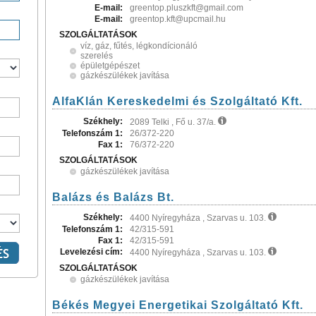
E-mail:
greentop.pluszkft@gmail.com
E-mail:
greentop.kft@upcmail.hu
SZOLGÁLTATÁSOK
víz, gáz, fűtés, légkondícionáló
szerelés
épületgépészet
gázkészülékek javítása
AlfaKlán Kereskedelmi és Szolgáltató Kft.
Székhely:
2089 Telki , Fő u. 37/a.
Telefonszám 1:
26/372-220
Fax 1:
76/372-220
SZOLGÁLTATÁSOK
gázkészülékek javítása
Balázs és Balázs Bt.
Székhely:
4400 Nyíregyháza , Szarvas u. 103.
Telefonszám 1:
42/315-591
Fax 1:
42/315-591
Levelezési cím:
4400 Nyíregyháza , Szarvas u. 103.
SZOLGÁLTATÁSOK
gázkészülékek javítása
Békés Megyei Energetikai Szolgáltató Kft.