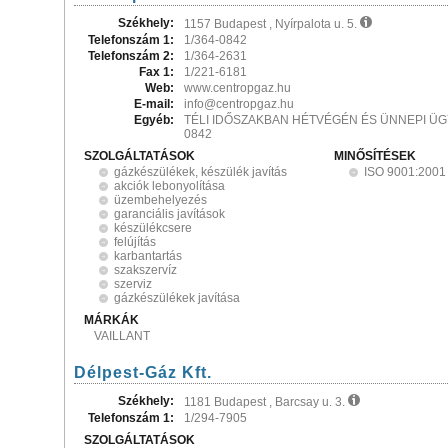
Székhely:
1157 Budapest , Nyírpalota u. 5.
Telefonszám 1:
1/364-0842
Telefonszám 2:
1/364-2631
Fax 1:
1/221-6181
Web:
www.centropgaz.hu
E-mail:
info@centropgaz.hu
Egyéb:
TÉLI IDŐSZAKBAN HÉTVÉGÉN ÉS ÜNNEPI ÜGYE
0842
SZOLGÁLTATÁSOK
MINŐSÍTÉSEK
gázkészülékek, készülék javítás
ISO 9001:2001
akciók lebonyolítása
üzembehelyezés
garanciális javítások
készülékcsere
felújítás
karbantartás
szakszervíz
szerviz
gázkészülékek javítása
MÁRKÁK
VAILLANT
Délpest-Gáz Kft.
Székhely:
1181 Budapest , Barcsay u. 3.
Telefonszám 1:
1/294-7905
SZOLGÁLTATÁSOK