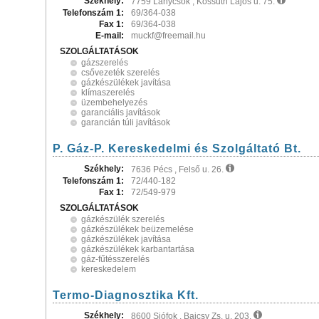
Székhely:
7759 Lánycsók , Kossuth Lajos u. 75.
Telefonszám 1:
69/364-038
Fax 1:
69/364-038
E-mail:
muckf@freemail.hu
SZOLGÁLTATÁSOK
gázszerelés
csővezeték szerelés
gázkészülékek javítása
klímaszerelés
üzembehelyezés
garanciális javítások
garancián túli javítások
P. Gáz-P. Kereskedelmi és Szolgáltató Bt.
Székhely:
7636 Pécs , Felső u. 26.
Telefonszám 1:
72/440-182
Fax 1:
72/549-979
SZOLGÁLTATÁSOK
gázkészülék szerelés
gázkészülékek beüzemelése
gázkészülékek javítása
gázkészülékek karbantartása
gáz-fűtésszerelés
kereskedelem
Termo-Diagnosztika Kft.
Székhely:
8600 Siófok , Bajcsy Zs. u. 203.