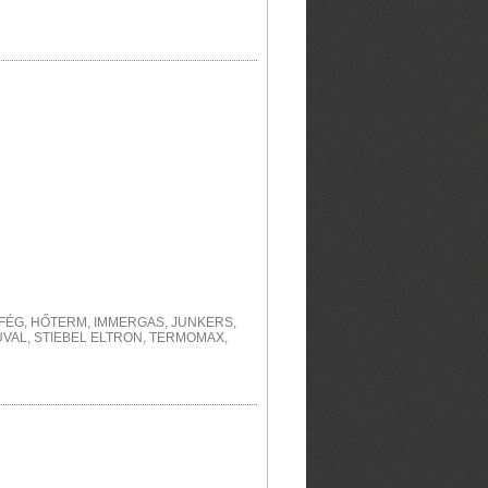
I, FÉG, HŐTERM, IMMERGAS, JUNKERS,
UVAL, STIEBEL ELTRON, TERMOMAX,