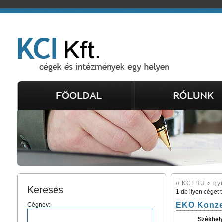
// KCI.HU « gy
Keresés
1 db ilyen céget 
EKO Konzer
Cégnév:
Székhel