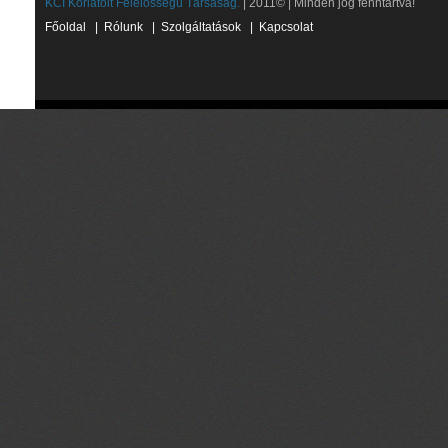
KCI Korlátolt Felelősségű Társaság.
| 2011© | Minden jog fenntartva!
Főoldal
|
Rólunk
|
Szolgáltatások
|
Kapcsolat