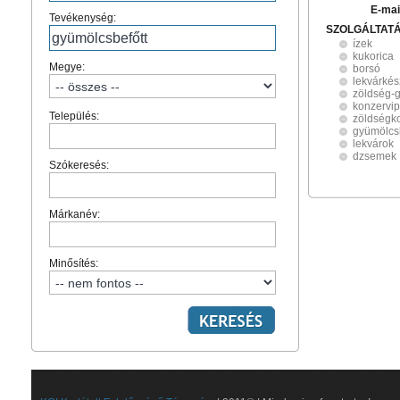
E-mai
Tevékenység:
SZOLGÁLTAT
ízek
kukorica
Megye:
borsó
lekvárkés
zöldség-
konzervip
Település:
zöldségk
gyümölcsb
lekvárok
dzsemek
Szókeresés:
Márkanév:
Minősítés: