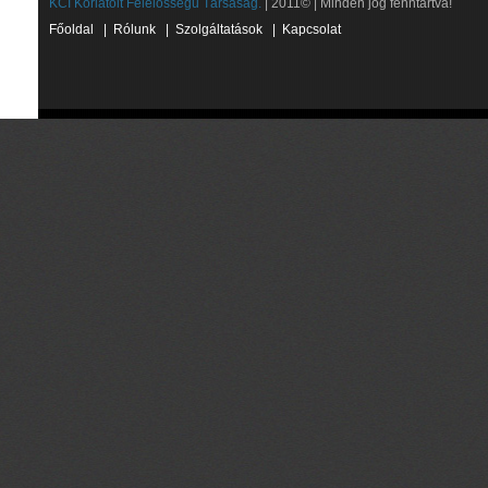
KCI Korlátolt Felelősségű Társaság.
| 2011© | Minden jog fenntartva!
Főoldal
|
Rólunk
|
Szolgáltatások
|
Kapcsolat