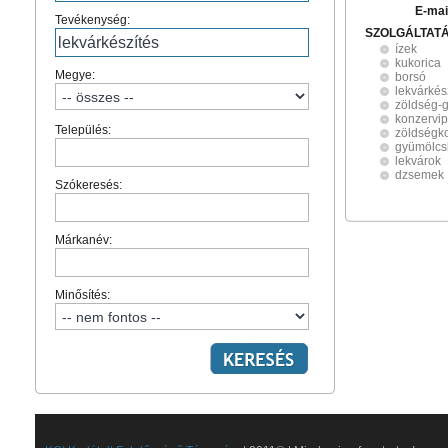
E-mai
Tevékenység:
SZOLGÁLTAT
ízek
kukorica
Megye:
borsó
lekvárkés
zöldség-
konzervip
Település:
zöldségk
gyümölcsb
lekvárok
dzsemek
Szókeresés:
Márkanév:
Minősítés: