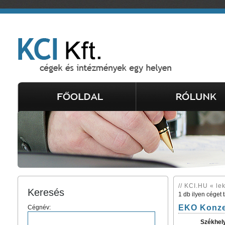
// KCI.HU « lek
Keresés
1 db ilyen céget 
EKO Konzer
Cégnév:
Székhel