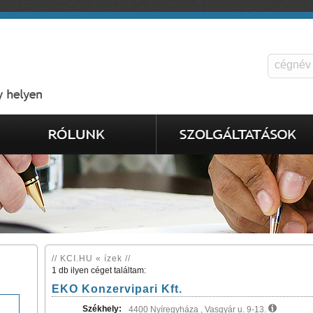
// KCI.HU « ízek //
1 db ilyen céget találtam:
EKO Konzervipari Kft.
Székhely:
4400 Nyíregyháza , Vasgyár u. 9-13.