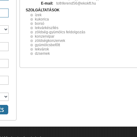
E-mail:
tothferend56@ekokft.hu
SZOLGÁLTATÁSOK
ízek
kukorica
borsó
lekvárkészítés
zöldség-gyümölcs feldolgozás
konzervipar
zöldségkonzervek
gyümölcsbefőtt
lekvárok
dzsemek