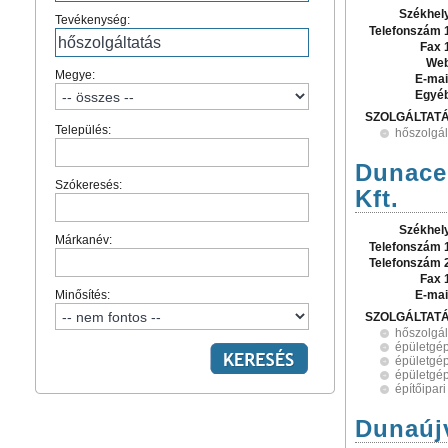
Székhel
Tevékenység:
Telefonszám 
Fax 
Web
Megye:
E-mai
Egyé
SZOLGÁLTAT
Település:
hőszolgál
Dunace
Szókeresés:
Kft.
Székhel
Márkanév:
Telefonszám 
Telefonszám 
Fax 
Minősítés:
E-mai
SZOLGÁLTAT
hőszolgál
épületgép
épületgép
épületgép
építőipari
Dunaújv