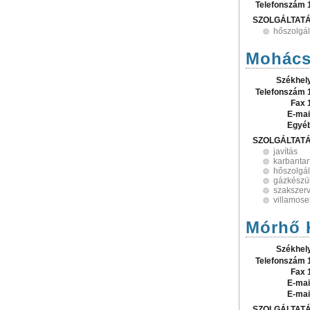
Telefonszám 
SZOLGÁLTAT
hőszolgál
Mohácsi
Székhel
Telefonszám 
Fax 
E-mai
Egyé
SZOLGÁLTAT
javítás
karbantar
hőszolgál
gázkészü
szakszerv
villamose
Mórhő K
Székhel
Telefonszám 
Fax 
E-mai
E-mai
SZOLGÁLTAT