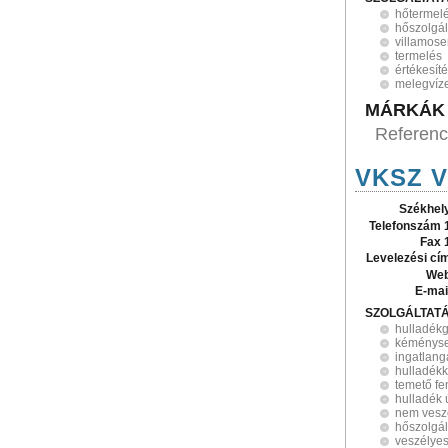
hőtermel
hőszolgál
villamose
termelés
értékesít
melegvíze
MÁRKÁK
Referen
VKSZ V
Székhel
Telefonszám 
Fax 
Levelezési cí
Web
E-mai
SZOLGÁLTAT
hulladék
kéménys
ingatlan
hulladék
temető fe
hulladék 
nem veszé
hőszolgál
veszélyes