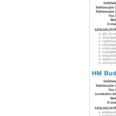
Székhel
Telefonszám 
Telefonszám 
Fax 
Web
E-mai
SZOLGÁLTAT
gőz-és me
vízszolgá
csatornas
hőszolgál
víztermel
hulladék
település
építési é
szennyví
HM Bud
Székhel
Telefonszám 
Fax 
Levelezési cí
Web
E-mai
SZOLGÁLTAT
erdőgazd