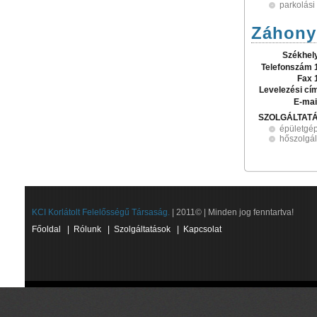
parkolási
Záhonyi
Székhel
Telefonszám 
Fax 
Levelezési cí
E-mai
SZOLGÁLTAT
épületgép
hőszolgál
KCI Korlátolt Felelősségű Társaság.
| 2011© | Minden jog fenntartva!
Főoldal
|
Rólunk
|
Szolgáltatások
|
Kapcsolat