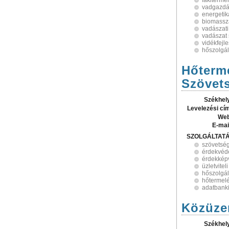
fakiterme
vadgazdá
energetik
biomassz
vadászati
vadászat
vidékfejl
hőszolgál
Hőterme
Szövet
Székhel
Levelezési cí
Web
E-mai
SZOLGÁLTAT
szövetsé
érdekvéd
érdekképv
üzletvite
hőszolgál
hőtermel
adatbanki
Közüzem
Székhel