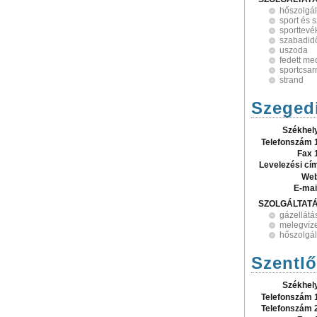
hőszolgál
sport és 
sporttev
szabadid
uszoda
fedett m
sportcsar
strand
Szegedi
Székhel
Telefonszám 
Fax 
Levelezési cí
Web
E-mai
SZOLGÁLTAT
gázellátá
melegvíze
hőszolgál
Szentlő
Székhel
Telefonszám 
Telefonszám 