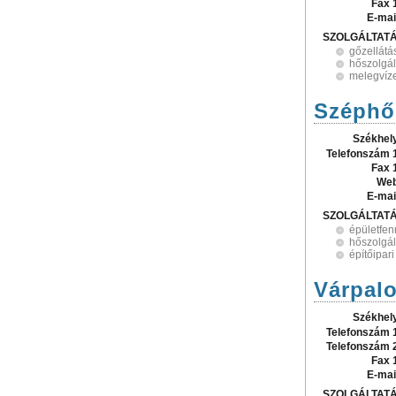
Fax 
E-mai
SZOLGÁLTAT
gőzellátá
hőszolgál
melegvíze
Széphő 
Székhel
Telefonszám 
Fax 
Web
E-mai
SZOLGÁLTAT
épületfen
hőszolgál
építőipari
Várpalo
Székhel
Telefonszám 
Telefonszám 
Fax 
E-mai
SZOLGÁLTAT