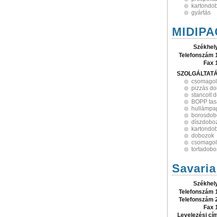
kartondo
gyártás
MIDIPA
Székhel
Telefonszám 
Fax 
SZOLGÁLTAT
csomagol
pizzás d
stancolt 
BOPP tas
hullámpa
borosdob
díszdobo
kartondo
dobozok
csomago
tortadob
Savaria
Székhel
Telefonszám 
Telefonszám 
Fax 
Levelezési cí