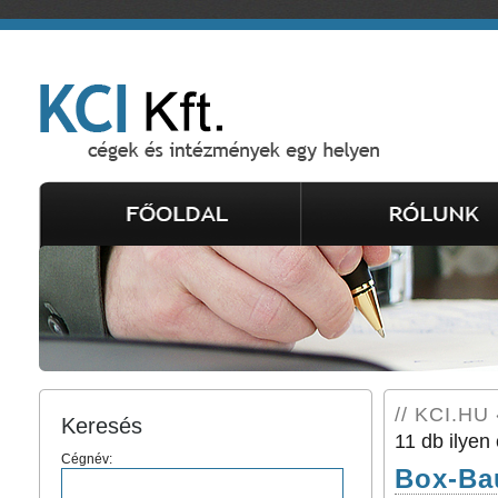
// KCI.HU 
Keresés
11 db ilyen 
Cégnév:
Box-Bau