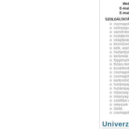
Web
E-mai
E-mai
SZOLGÁLTAT
csomago
szőnyegs
varrott t
irodatech
világítás
kézműve
kefe, sep
háztartási
kerámiák
függönyö
fűzáru t
kosárfon
csomagol
csomagol
kartondo
hullámpa
hullámpap
műanyag
műanyag 
szállítás
rekeszek
ládák
csomagol
Univerz