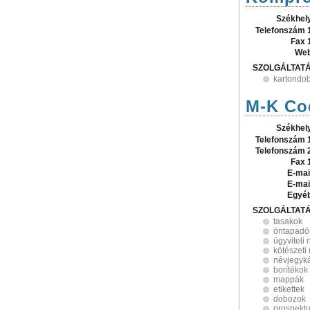
Székhel
Telefonszám 
Fax 
Web
SZOLGÁLTAT
kartondo
M-K Cod
Székhel
Telefonszám 
Telefonszám 
Fax 
E-mai
E-mai
Egyé
SZOLGÁLTAT
tasakok
öntapadó
ügyviteli
kötészeti
névjegyká
borítékok
mappák
etikettek
dobozok
prospekt