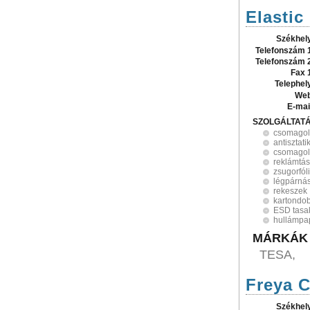
Elastic
Székhel
Telefonszám 
Telefonszám 
Fax 
Telephel
Web
E-mai
SZOLGÁLTAT
csomagol
antisztat
csomago
reklámtá
zsugorfól
légpárnás
rekeszek
kartondo
ESD tasa
hullámpa
MÁRKÁK
TESA,
Freya C
Székhel