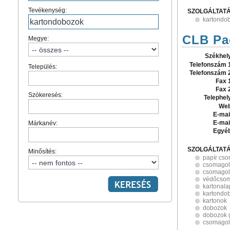
Tevékenység:
SZOLGÁLTAT
kartondo
CLB Pa
Megye:
Székhel
Telefonszám 
Település:
Telefonszám 
Fax 
Fax 
Szókeresés:
Telephel
Web
E-mai
E-mai
Márkanév:
Egyé
SZOLGÁLTAT
Minősítés:
papír cs
csomagol
csomagol
védőcsom
kartonal
kartondo
kartonok
dobozok
dobozok 
csomagol