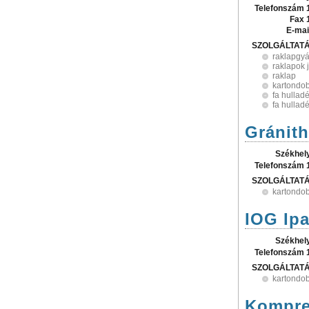
Telefonszám 
Fax 
E-mai
SZOLGÁLTAT
raklapgyá
raklapok 
raklap
kartondo
fa hullad
fa hullad
Gránith
Székhel
Telefonszám 
SZOLGÁLTAT
kartondo
IOG Ipa
Székhel
Telefonszám 
SZOLGÁLTAT
kartondo
Kompre