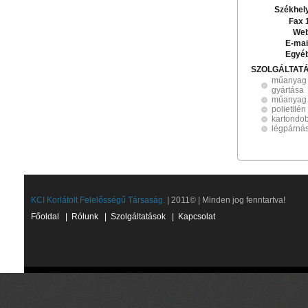
Székhel
Fax 
Web
E-mai
Egyé
SZOLGÁLTAT
műanyag 
gyártása
műanyag 
polietilén 
kartondo
légpárnás
KCI Korlátolt Felelősségű Társaság.
| 2011© | Minden jog fenntartva!
Főoldal
|
Rólunk
|
Szolgáltatások
|
Kapcsolat