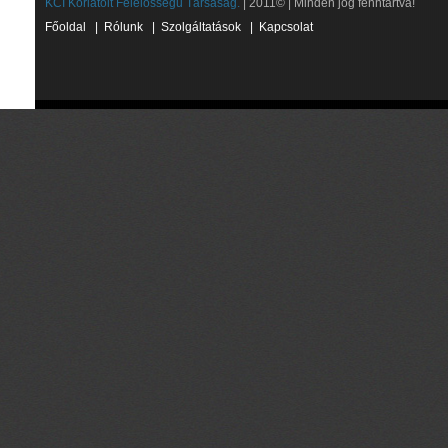
KCI Korlátolt Felelősségű Társaság.
| 2011© | Minden jog fenntartva!
Főoldal
|
Rólunk
|
Szolgáltatások
|
Kapcsolat