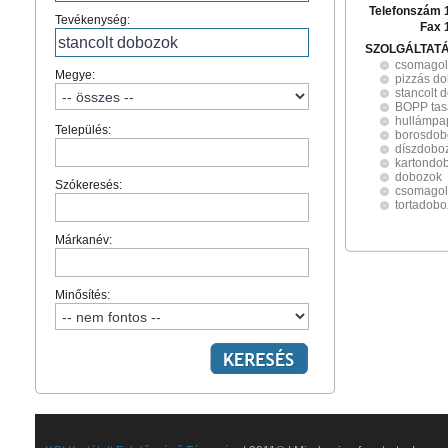
Telefonszám 
Tevékenység:
Fax 
SZOLGÁLTAT
csomagol
Megye:
pizzás d
stancolt 
BOPP tas
hullámpa
Település:
borosdob
díszdobo
kartondo
dobozok
Szókeresés:
csomago
tortadob
Márkanév:
Minősítés: