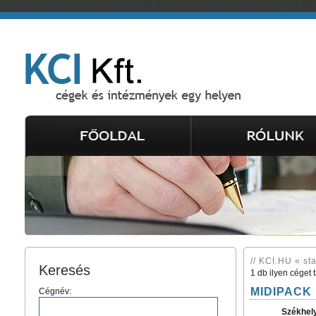
// KCI.HU « st
Keresés
1 db ilyen céget 
MIDIPACK 
Cégnév:
Székhel