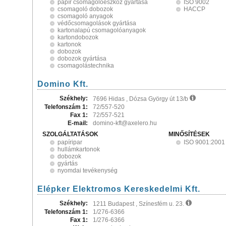
papír csomagolóeszköz gyártása
ISO 9002
csomagoló dobozok
HACCP
csomagoló anyagok
védőcsomagolások gyártása
kartonalapú csomagolóanyagok
kartondobozok
kartonok
dobozok
dobozok gyártása
csomagolástechnika
Domino Kft.
Székhely:
7696 Hidas , Dózsa György út 13/b
Telefonszám 1:
72/557-520
Fax 1:
72/557-521
E-mail:
domino-kft@axelero.hu
SZOLGÁLTATÁSOK
MINŐSÍTÉSEK
papíripar
ISO 9001:2001
hullámkartonok
dobozok
gyártás
nyomdai tevékenység
Elépker Elektromos Kereskedelmi Kft.
Székhely:
1211 Budapest , Színesfém u. 23.
Telefonszám 1:
1/276-6366
Fax 1:
1/276-6366