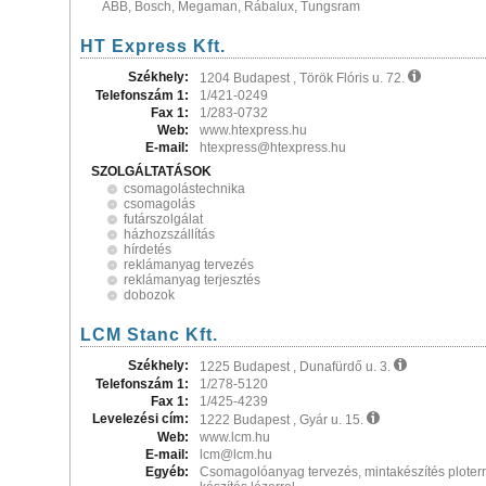
ABB, Bosch, Megaman, Rábalux, Tungsram
HT Express Kft.
Székhely:
1204 Budapest , Török Flóris u. 72.
Telefonszám 1:
1/421-0249
Fax 1:
1/283-0732
Web:
www.htexpress.hu
E-mail:
htexpress@htexpress.hu
SZOLGÁLTATÁSOK
csomagolástechnika
csomagolás
futárszolgálat
házhozszállítás
hírdetés
reklámanyag tervezés
reklámanyag terjesztés
dobozok
LCM Stanc Kft.
Székhely:
1225 Budapest , Dunafürdő u. 3.
Telefonszám 1:
1/278-5120
Fax 1:
1/425-4239
Levelezési cím:
1222 Budapest , Gyár u. 15.
Web:
www.lcm.hu
E-mail:
lcm@lcm.hu
Egyéb:
Csomagolóanyag tervezés, mintakészítés ploterr