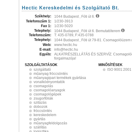
Hectic Kereskedelmi és Szolgáltató Bt.
Székhely:
1044 Budapest , Fóti út 6.
Telefonszám 1:
1/230-3913
Fax 1:
1/230-5020
Telephely:
1044 Budapest , Fóti út 6. Bemutatóterem
Telefonszám:
T: 435-0789, F:435-0788
Telephely:
1044 Budapest , Fóti út 79-81. Csomagolóüzem (
Web:
www.hectic.hu
E-mail:
info@hectic.hu
Egyéb:
ALKATRÉSZELLÁTÁS ÉS SZERVÍZ. Csomagológé
forgalmazója!
SZOLGÁLTATÁSOK
MINŐSÍTÉSEK
szolgáltató
ISO 9001:2001
műanyag fröccsöntés
műanyagipari termékek gyártása
vonalkódnyomtatók
csomagolás
csomagolóanyagok
csomagológépek
zsugorfóliák
szitázás
dobozok
fröccsöntés
kereskedelem
gyártás
műanyagfeldolgozás
szállítás
logisztika