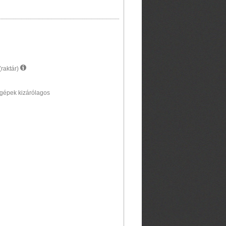
raktár)
pek kizárólagos