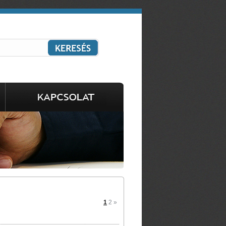
1
2
»