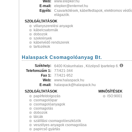
Web:
www.elepker.hu
E-mail:
elepker@enternet.hu
Egyéb:
Csavarkötések, kábelfedlapok, elektromos védő
elágazók.
SZOLGÁLTATÁSOK
villanyszerelési anyagok
kábelcsatornák
dobozok
szekrények
kábelvédő rendszerek
tartozékok
Halaspack Csomagolóanyag Bt.
Székhely:
6400 Kiskunhalas , Középső Ipartelep 6.
Telefonszám 1:
77/421-344
Fax 1:
77/421-952
Web:
www.halaspack.hu
E-mail:
halaspack@halaspack.hu
SZOLGÁLTATÁSOK
MINŐSÍTÉSEK
papírfeldolgozás
ISO:9001
csomagolóipar
csomagolóanyagok
csomagolás
dobozok
tálcák
szállítási csomagolóeszközök
veszélyes anyagok csomagolása
papircső gyártás