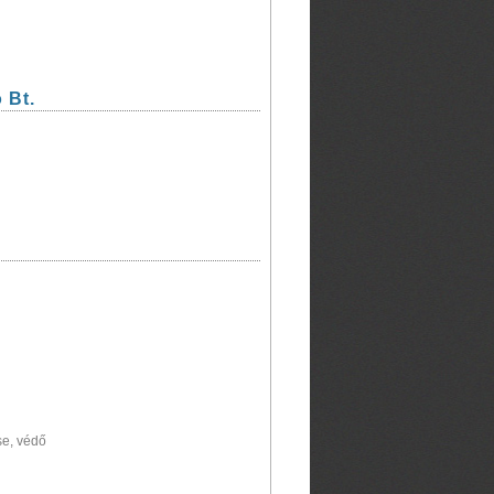
 Bt.
se, védő