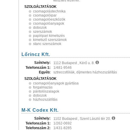
készítés lézerrel.
SZOLGÁLTATÁSOK
csomagolástechnika
csomagolóipar
csomagolóeszközök
csomagolóanyagok
dobozok
szerszámok
papíripari kimetszés
kimetsző szerszámok
stanc szerszámok
Lőrincz Kft.
Székhely:
1112 Budapest , Kérő u. 8.
Telefonszám 1:
1/481-9546
Egyéb:
sztreccsfóliák, díjmentes házhozszállítás
SZOLGÁLTATÁSOK
csomagolóanyagok gyártása
forgalmazás
pántolószalagok
dobozok
házhozszállítás
M-K Codex Kft.
Székhely:
1102 Budapest , Szent László tér 20.
Telefonszám 1:
1/262-0692
Telefonszám 2:
1/431-8285