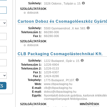
Székhely:
3326 Ostoros , Tulipán u. 15.
SZOLGÁLTATÁSOK
dobozok
Cartoon Doboz és Csomagolóeszköz Gyártó
Székhely:
5500 Gyomaendrod , II. ker. 583.
Telefonszám 1:
66/280-006
Fax 1:
66/280-006
SZOLGÁLTATÁSOK
dobozok
CLB Packaging Csomagolástechnikai Kft.
Székhely:
1222 Budapest , Gyár u. 15.
Telefonszám 1:
1/226-6904
Telefonszám 2:
1/226-0133
Fax 1:
1/226-6307
Fax 2:
1/424-8286
Telephely:
1775 Budapest , Pf.107.
Web:
www.clbpackaging.hu
E-mail:
clb@clbpackaging.hu
E-mail:
doboz@clbpackaging.hu
Egyéb:
Nyomtatott dobozok gyártása, kartonok értéksíté
csomagolóanyagok feldolgozása.
SZOLGÁLTATÁSOK
MINŐSÍTÉSEK