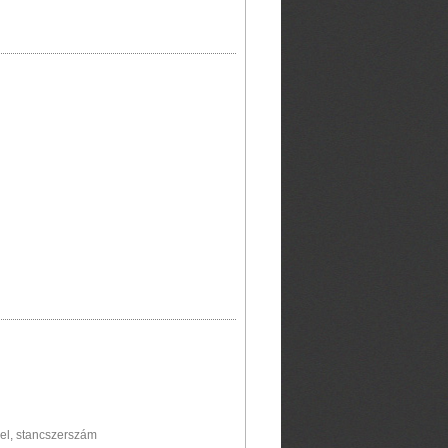
el, stancszerszám