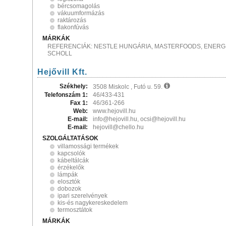
bércsomagolás
vákuumformázás
raktározás
flakonfúvás
MÁRKÁK
REFERENCIÁK: NESTLE HUNGÁRIA, MASTERFOODS, ENERGIZE
SCHOLL
Hejővill Kft.
Székhely:
3508 Miskolc , Futó u. 59.
Telefonszám 1:
46/433-431
Fax 1:
46/361-266
Web:
www.hejovill.hu
E-mail:
info@hejovill.hu, ocsi@hejovill.hu
E-mail:
hejovill@chello.hu
SZOLGÁLTATÁSOK
villamossági termékek
kapcsolók
kábeltálcák
érzékelők
lámpák
elosztók
dobozok
ipari szerelvények
kis-és nagykereskedelem
termosztátok
MÁRKÁK