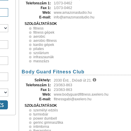
Telefonszám 1:
1/373-0462
Fax 1:
1/373-0462
Web:
www.amazonastudio.hu
E-mail:
info@amazonasstudio.hu
SZOLGÁLTATÁSOK
fitness
fitness gépek
aerobic
aerobic-fitness
kardio gépek
pilates
szolárium
infraszaunák
masszázs
Body Guard Fitness Club
Székhely:
2030 Érd, , Diósdi út 21.
Telefonszám 1:
23/363-863
Fax 1:
23/363-863
Web:
www.bodyguardfittness.axelero.hu
E-mail:
fitnessgabi@axelero.hu
SZOLGÁLTATÁSOK
személyi edzés
turmixbár
power dumbell
gerinc gimnasztika
intimtorna
therarobics