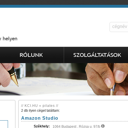
// KCI.HU « pilates //
2 db ilyen céget találtam:
Amazon Studio
Székhely:
1064 Budapest , Rózsa u. 97/b