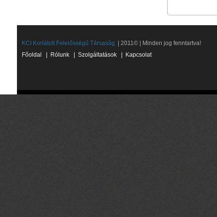
KCI Korlátolt Felelősségű Társaság.
| 2011© | Minden jog fenntartva!
Főoldal
|
Rólunk
|
Szolgáltatások
|
Kapcsolat