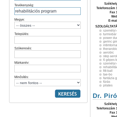
Székhel
Tevékenység:
Telefonszám 
Fax 
Web
Megye:
E-mai
SZOLGÁLTAT
személyi
Település:
turmixbár
power du
gerinc gi
intimtorn
Szókeresés:
therarobi
aerobic
step aero
6 gépes 
Márkanév:
személyi
rehabilit
fitt-ball
tae-bo
Minősítés:
fantázia 
fúrás
pilates
Dr. Pir
Székhel
Telefonszám 
Fax 
Web