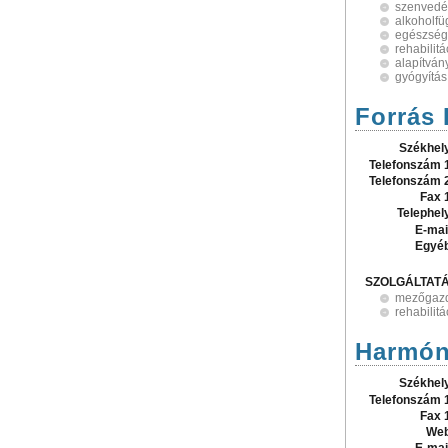
szenvedé
alkoholf
egészsé
rehabilit
alapítván
gyógyítás
Forrás 
Székhel
Telefonszám 
Telefonszám 
Fax 
Telephel
E-mai
Egyé
SZOLGÁLTAT
mezőgazd
rehabilit
Harmón
Székhel
Telefonszám 
Fax 
Web