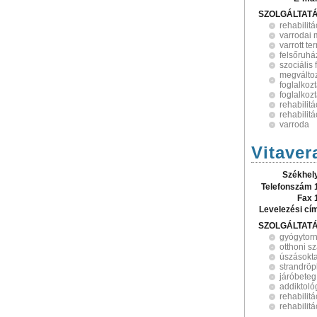
SZOLGÁLTAT
rehabilitá
varrodai
varrott t
felsőruhá
szociális 
megválto
foglalkoz
foglalkoz
rehabilit
rehabilit
varroda
Vitaver
Székhel
Telefonszám 
Fax 
Levelezési cí
SZOLGÁLTAT
gyógytor
otthoni s
úszásokt
strandrö
járóbeteg
addiktoló
rehabilitá
rehabilit