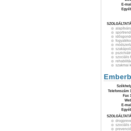
E-mai
Egyé
SZOLGÁLTAT
alapítván
sportren
idősgond
fogyatéko
módszert
szakápol
pszichiátr
szociális 
rehabilit
szakmai 
Emberb
Székhel
Telefonszám 
Fax 
Web
E-mai
Egyé
SZOLGÁLTAT
drogprev
szociális 
prevenci