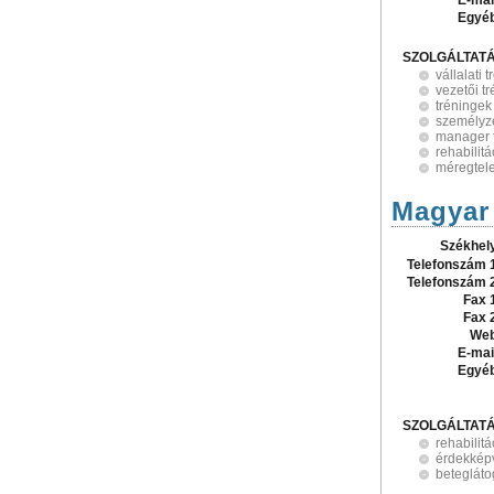
E-mai
Egyé
SZOLGÁLTAT
vállalati 
vezetői t
tréningek
személyze
manager 
rehabilit
méregtele
Magyar
Székhel
Telefonszám 
Telefonszám 
Fax 
Fax 
Web
E-mai
Egyé
SZOLGÁLTAT
rehabilit
érdekképv
betegláto