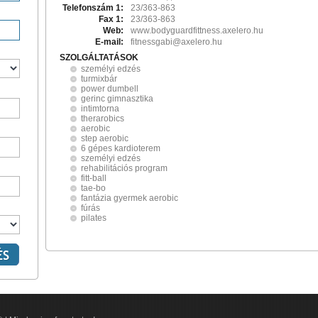
Telefonszám 1:
23/363-863
Fax 1:
23/363-863
Web:
www.bodyguardfittness.axelero.hu
E-mail:
fitnessgabi@axelero.hu
SZOLGÁLTATÁSOK
személyi edzés
turmixbár
power dumbell
gerinc gimnasztika
intimtorna
therarobics
aerobic
step aerobic
6 gépes kardioterem
személyi edzés
rehabilitációs program
fitt-ball
tae-bo
fantázia gyermek aerobic
fúrás
pilates