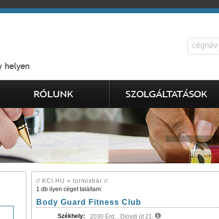
// KCI.HU « turmixbár //
1 db ilyen céget találtam:
Body Guard Fitness Club
Székhely:
2030 Érd, , Diósdi út 21.