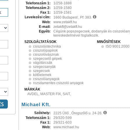
Telefonszám 1:
1/258-1888
Telefonszám 2:
1/259-1580
Fax 1:
1/259-1581
Levelezési cím:
1660 Budapest , Pf: 383.
Web:
www.zetakft.hu
E-mail:
zetakft@zetakft.hu
Egyéb:
Cégünk popszegecsek, dodanyák és csiszolóa
kereskedelmével foglalkozik.
SZOLGÁLTATÁSOK
MINŐSÍTÉSEK
csiszolástechnika
ISO 9001:2000
csiszolópapírok
csiszolóvásznak
szegecselő gépek
vágótárcsák
szegecsanyák
szegecsek
kötőelemek
csiszolóanyagok
rozsdamentes csiszoló anyagok
MÁRKÁK
AVDEL, MASTER FIX, SAIT,
Michael Kft.
Székhely:
2225 Üllő , Öregszőlő u. 24-26.
Telefonszám 1:
29/320-599
Fax 1:
29/321-603
Web:
www.michael.hu