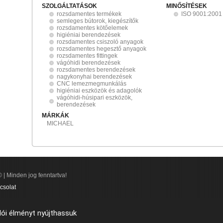
SZOLGÁLTATÁSOK
MINŐSÍTÉSEK
rozsdamentes termékek
ISO 9001:2001
semleges bútorok, kiegészítők
rozsdamentes kötőelemek
higiéniai berendezések
rozsdamentes csiszoló anyagok
rozsdamentes hegesztő anyagok
rozsdamentes fittingek
vágóhidi berendezések
rozsdamentes berendezések
nagykonyhai berendezések
CNC lemezmegmunkálás
higiéniai eszközök és adagolók
vágóhidi-húsipari eszközök,
berendezések
MÁRKÁK
MICHAEL
 | Minden jog fenntartva!
csolat
lói élményt nyújthassuk