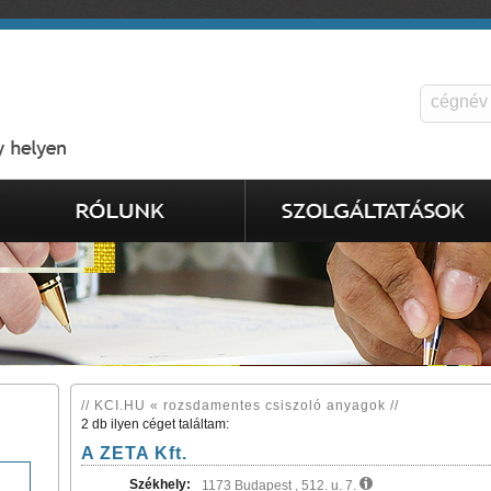
// KCI.HU « rozsdamentes csiszoló anyagok //
2 db ilyen céget találtam:
A ZETA Kft.
Székhely:
1173 Budapest , 512. u. 7.