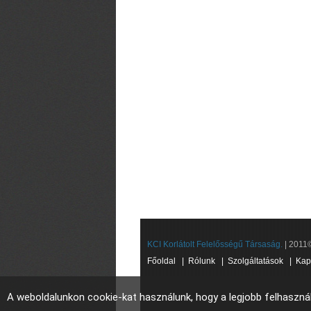
KCI Korlátolt Felelősségű Társaság.
| 2011©
Főoldal
|
Rólunk
|
Szolgáltatások
|
Kap
A weboldalunkon cookie-kat használunk, hogy a legjobb felhaszná