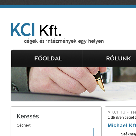
// KCI.HU « se
Keresés
1 db ilyen céget 
Michael Kft
Cégnév:
Székhel