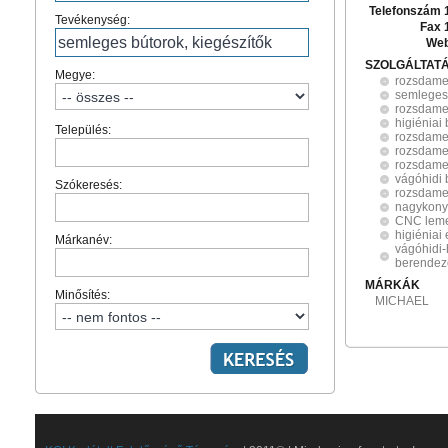
Telefonszám 
Tevékenység:
Fax 
Web
SZOLGÁLTAT
Megye:
rozsdame
semleges 
rozsdame
higiéniai
Település:
rozsdame
rozsdame
rozsdamen
vágóhidi
Szókeresés:
rozsdame
nagykony
CNC lem
higiéniai
Márkanév:
vágóhidi-
berendez
MÁRKÁK
Minősítés:
MICHAEL