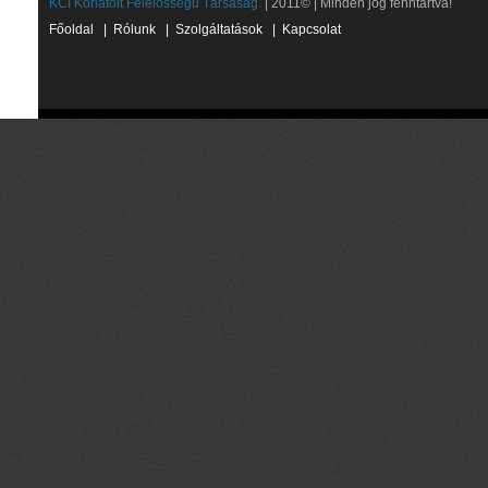
KCI Korlátolt Felelősségű Társaság.
| 2011© | Minden jog fenntartva!
Főoldal
|
Rólunk
|
Szolgáltatások
|
Kapcsolat