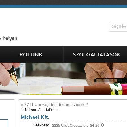
// KCI.HU « vágóhidi berendezések //
1 db ilyen céget találtam:
Michael Kft.
Székhely:
2225 Üllő , Öregszőlő u. 24-26.