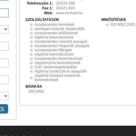
Telefonszám 1:
29/320-599
Fax 1:
29/321-603
Web:
www.michael.hu
SZOLGÁLTATÁSOK
MINŐSÍTÉSEK
rozsdamentes termékek
ISO 9001:2001
semleges bútorok, kiegészítők
rozsdamentes kötőelemek
higiéniai berendezések
rozsdamentes csiszoló anyagok
rozsdamentes hegesztő anyagok
rozsdamentes fittingek
vágóhidi berendezések
rozsdamentes berendezések
nagykonyhai berendezések
CNC lemezmegmunkálás
higiéniai eszközök és adagolók
vágóhidi-húsipari eszközök,
berendezések
MÁRKÁK
MICHAEL