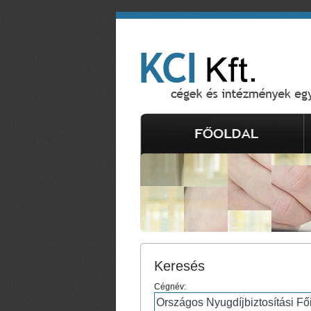
Keresés
Cégnév: