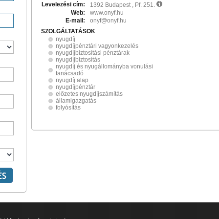
Levelezési cím:
1392 Budapest , Pf. 251.
Web:
www.onyf.hu
E-mail:
onyf@onyf.hu
SZOLGÁLTATÁSOK
nyugdíj
nyugdíjpénztári vagyonkezelés
nyugdíjbiztosítási pénztárak
nyugdíjbiztosítás
nyugdíj és nyugállományba vonulási
tanácsadó
nyugdíj alap
nyugdíjpénztár
előzetes nyugdíjszámítás
államigazgatás
folyósítás