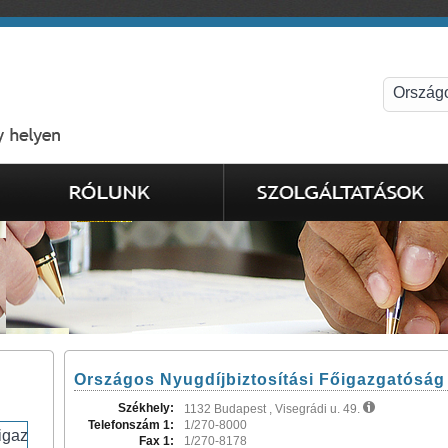
Országos Nyugdíjbiztosítási Főigazgatóság
Székhely:
1132 Budapest , Visegrádi u. 49.
Telefonszám 1:
1/270-8000
Fax 1:
1/270-8178