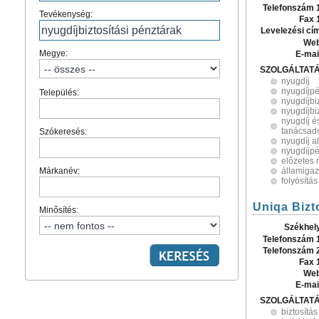
Telefonszám 
Tevékenység:
Fax 
Levelezési cí
Web
Megye:
E-mai
SZOLGÁLTAT
nyugdíj
nyugdíjpé
Település:
nyugdíjbi
nyugdíjbi
nyugdíj é
tanácsad
Szókeresés:
nyugdíj a
nyugdíjpé
előzetes 
Márkanév:
államiga
folyósítás
Uniqa Bizto
Minősítés:
Székhel
Telefonszám 
Telefonszám 
Fax 
Web
E-mai
SZOLGÁLTAT
biztosítá