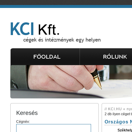
// KCI.HU « nyu
Keresés
2 db ilyen céget 
Országos N
Cégnév:
Székhel