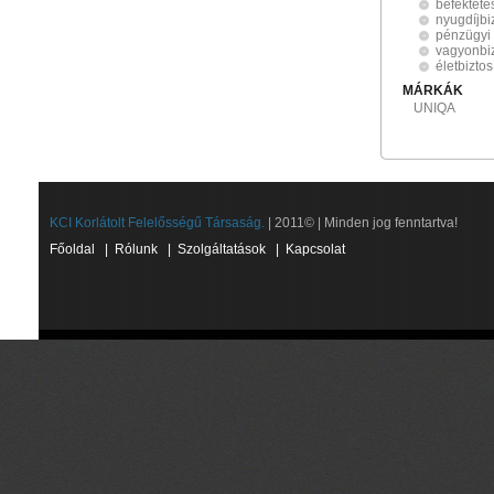
befekteté
nyugdíjbi
pénzügyi 
vagyonbiz
életbiztos
MÁRKÁK
UNIQA
KCI Korlátolt Felelősségű Társaság.
| 2011© | Minden jog fenntartva!
Főoldal
|
Rólunk
|
Szolgáltatások
|
Kapcsolat