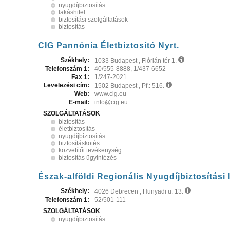
nyugdíjbiztosítás
lakáshitel
biztosítási szolgáltatások
biztosítás
CIG Pannónia Életbiztosító Nyrt.
Székhely:
1033 Budapest , Flórián tér 1.
Telefonszám 1:
40/555-8888, 1/437-6652
Fax 1:
1/247-2021
Levelezési cím:
1502 Budapest , Pf.: 516.
Web:
www.cig.eu
E-mail:
info@cig.eu
SZOLGÁLTATÁSOK
biztosítás
életbiztosítás
nyugdíjbiztosítás
biztosításkötés
közvetítői tevékenység
biztosítás ügyintézés
Észak-alföldi Regionális Nyugdíjbiztosítási
Székhely:
4026 Debrecen , Hunyadi u. 13.
Telefonszám 1:
52/501-111
SZOLGÁLTATÁSOK
nyugdíjbiztosítás