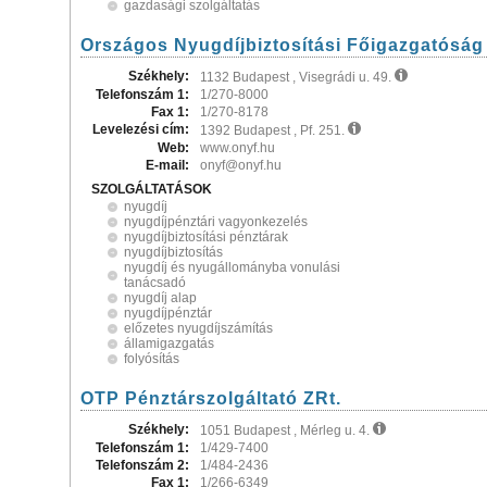
gazdasági szolgáltatás
Országos Nyugdíjbiztosítási Főigazgatóság
Székhely:
1132 Budapest , Visegrádi u. 49.
Telefonszám 1:
1/270-8000
Fax 1:
1/270-8178
Levelezési cím:
1392 Budapest , Pf. 251.
Web:
www.onyf.hu
E-mail:
onyf@onyf.hu
SZOLGÁLTATÁSOK
nyugdíj
nyugdíjpénztári vagyonkezelés
nyugdíjbiztosítási pénztárak
nyugdíjbiztosítás
nyugdíj és nyugállományba vonulási
tanácsadó
nyugdíj alap
nyugdíjpénztár
előzetes nyugdíjszámítás
államigazgatás
folyósítás
OTP Pénztárszolgáltató ZRt.
Székhely:
1051 Budapest , Mérleg u. 4.
Telefonszám 1:
1/429-7400
Telefonszám 2:
1/484-2436
Fax 1:
1/266-6349