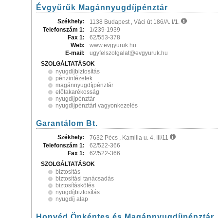
Évgyűrűk Magánnyugdíjpénztár
Székhely:
1138 Budapest , Váci út 186/A. I/1.
Telefonszám 1:
1/239-1939
Fax 1:
62/553-378
Web:
www.evgyuruk.hu
E-mail:
ugyfelszolgalat@evgyuruk.hu
SZOLGÁLTATÁSOK
nyugdíjbiztosítás
pénzintézetek
magánnyugdíjpénztár
előtakarékosság
nyugdíjpénztár
nyugdíjpénztári vagyonkezelés
Garantálom Bt.
Székhely:
7632 Pécs , Kamilla u. 4. III/11
Telefonszám 1:
62/522-366
Fax 1:
62/522-366
SZOLGÁLTATÁSOK
biztosítás
biztosítási tanácsadás
biztosításkötés
nyugdíjbiztosítás
nyugdíj alap
Honvéd Önkéntes és Magánnyugdíjpénztár