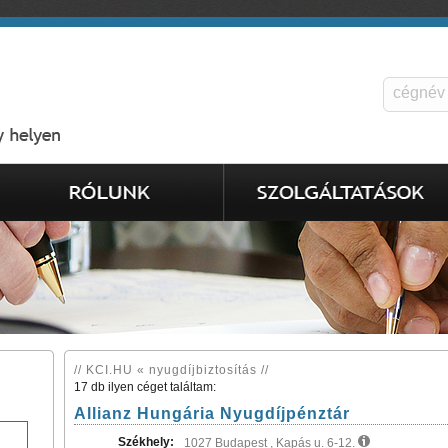
// KCI.HU « nyugdíjbiztosítás //
17 db ilyen céget találtam:
Allianz Hungária Nyugdíjpénztár
Székhely:
1027 Budapest , Kapás u. 6-12.