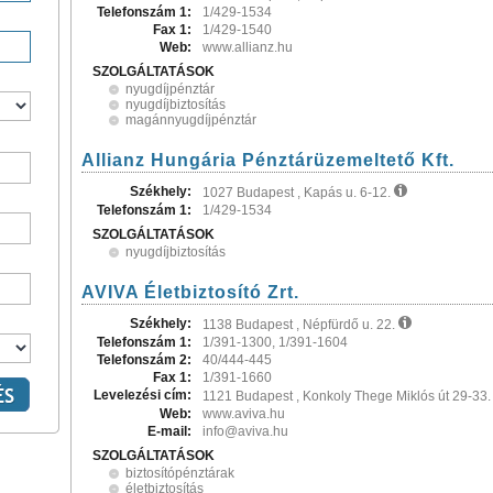
Telefonszám 1:
1/429-1534
Fax 1:
1/429-1540
Web:
www.allianz.hu
SZOLGÁLTATÁSOK
nyugdíjpénztár
nyugdíjbiztosítás
magánnyugdíjpénztár
Allianz Hungária Pénztárüzemeltető Kft.
Székhely:
1027 Budapest , Kapás u. 6-12.
Telefonszám 1:
1/429-1534
SZOLGÁLTATÁSOK
nyugdíjbiztosítás
AVIVA Életbiztosító Zrt.
Székhely:
1138 Budapest , Népfürdő u. 22.
Telefonszám 1:
1/391-1300, 1/391-1604
Telefonszám 2:
40/444-445
Fax 1:
1/391-1660
Levelezési cím:
1121 Budapest , Konkoly Thege Miklós út 29-33
Web:
www.aviva.hu
E-mail:
info@aviva.hu
SZOLGÁLTATÁSOK
biztosítópénztárak
életbiztosítás