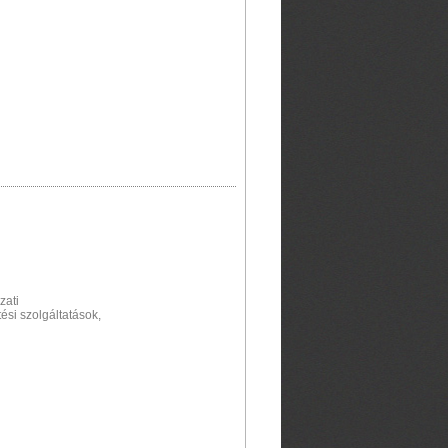
zati
tési szolgáltatások,