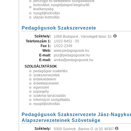
pénzügyi és befektetési szolgáltatások
biztosítást, nyugdíjalapot kiegészítő
tevékenység
nyugdíjbiztosítás
utazás biztosítás
Pedagógusok Szakszervezete
Székhely:
1068 Budapest , Városligeti fasor 10.
Telefonszám 1:
1/322-8452 - 55
Fax 1:
1/322-2249
Web:
www.pedagogusok.hu
E-mail:
psz@pedagogusok.hu
E-mail:
aroka@pedagogusok.hu
SZOLGÁLTATÁSOK
pedagógiai szakértés
szakszervezetek
érdekvédelem
érdekképviselet
egyesület
jogsegély
szakmai tanácsadás
információ szolgáltatás
nyugdíjbiztosítás
Pedagógusok Szakszervezete Jász-Nagyku
Alapszervezeteinek Szövetsége
Székhely:
5000 Szolnok , Baross G. út 20. III/307