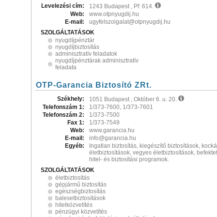
Levelezési cím:
1243 Budapest , Pf: 614.
Web:
www.otpnyugdij.hu
E-mail:
ugyfelszolgalat@otpnyugdij.hu
SZOLGÁLTATÁSOK
nyugdíjpénztár
nyugdíjbiztosítás
adminisztratív feladatok
nyugdíjpénztárak adminisztratív
feladata
OTP-Garancia Biztosító ZRt.
Székhely:
1051 Budapest , Október 6. u. 20.
Telefonszám 1:
1/373-7600, 1/373-7601
Telefonszám 2:
1/373-7500
Fax 1:
1/373-7549
Web:
www.garancia.hu
E-mail:
info@garancia.hu
Egyéb:
Ingatlan biztosítás, kiegészítő biztosítások, kocká
életbiztosítások, vegyes életbiztosítások, befekte
hitel- és biztosítási programok.
SZOLGÁLTATÁSOK
életbiztosítás
gépjármű biztosítás
egészségbiztosítás
balesetbiztosítások
hitelközvetítés
pénzügyi közvetítés