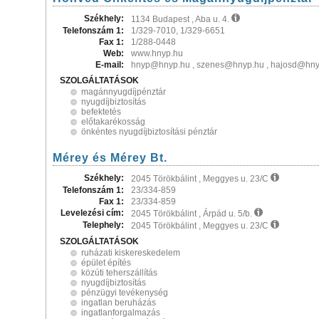
Székhely:
1134 Budapest , Aba u. 4.
Telefonszám 1:
1/329-7010, 1/329-6651
Fax 1:
1/288-0448
Web:
www.hnyp.hu
E-mail:
hnyp@hnyp.hu , szenes@hnyp.hu , hajosd@hny
SZOLGÁLTATÁSOK
magánnyugdíjpénztár
nyugdíjbiztosítás
befektetés
előtakarékosság
önkéntes nyugdíjbiztosítási pénztár
Mérey és Mérey Bt.
Székhely:
2045 Törökbálint , Meggyes u. 23/C
Telefonszám 1:
23/334-859
Fax 1:
23/334-859
Levelezési cím:
2045 Törökbálint , Árpád u. 5/b.
Telephely:
2045 Törökbálint , Meggyes u. 23/C
SZOLGÁLTATÁSOK
ruházati kiskereskedelem
épület építés
közúti teherszállítás
nyugdíjbiztosítás
pénzügyi tevékenység
ingatlan beruházás
ingatlanforgalmazás