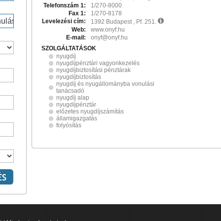
Telefonszám 1:
1/270-8000
Fax 1:
1/270-8178
Levelezési cím:
1392 Budapest , Pf. 251.
Web:
www.onyf.hu
E-mail:
onyf@onyf.hu
SZOLGÁLTATÁSOK
nyugdíj
nyugdíjpénztári vagyonkezelés
nyugdíjbiztosítási pénztárak
nyugdíjbiztosítás
nyugdíj és nyugállományba vonulási
tanácsadó
nyugdíj alap
nyugdíjpénztár
előzetes nyugdíjszámítás
államigazgatás
folyósítás