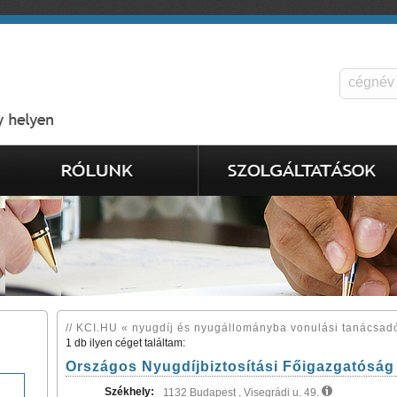
// KCI.HU « nyugdíj és nyugállományba vonulási tanácsadó
1 db ilyen céget találtam:
Országos Nyugdíjbiztosítási Főigazgatóság
Székhely:
1132 Budapest , Visegrádi u. 49.