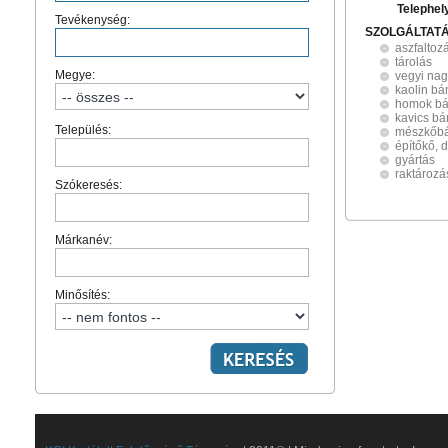
Telephel
Tevékenység:
SZOLGÁLTAT
aszfaltoz
tárolás
Megye:
vegyi na
kaolin bá
homok bá
kavics bán
Település:
mészkőbá
építőkő, 
gyártás
raktározá
Szókeresés:
Márkanév:
Minősítés: