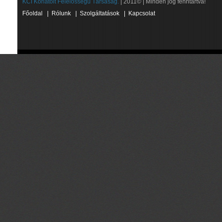
KCI Korlátolt Felelősségű Társaság.
| 2011© | Minden jog fenntartva!
Főoldal
|
Rólunk
|
Szolgáltatások
|
Kapcsolat