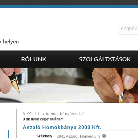
// KCI.HU « homok bányászat //
8 db ilyen céget találtam:
Aszaló Homokbánya 2003 Kft.
Székhely:
3841 Aszaló , Honvéd u. 3.