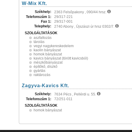
W-Mix Kft.
Székhely:
2363 Felsőpakony , 090/44 hrsz.
Telefonszám 1:
29/317-221
Fax 1:
29/317-001
Telephely:
2740 Abony , Újszászi úr hrsz 0302/7.
SZOLGÁLTATÁSOK
aszfaltozás
tárolás
vegyi nagykereskedelem
kaolin bányászat
homok bányászat
kavics bányászat (törött kavicsból)
mészkőbányászat
építőkő, díszkő
gyártás
raktározás
Zagyva-Kavics Kft.
Székhely:
7634 Pécs , Pellérdi u. 55.
Telefonszám 1:
72/251-011
SZOLGÁLTATÁSOK
homok bányászat