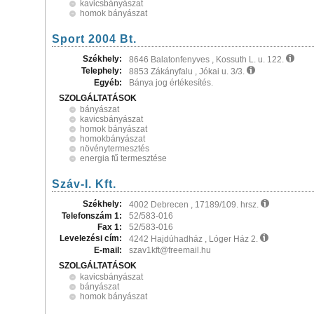
kavicsbányászat
homok bányászat
Sport 2004 Bt.
Székhely:
8646 Balatonfenyves , Kossuth L. u. 122.
Telephely:
8853 Zákányfalu , Jókai u. 3/3.
Egyéb:
Bánya jog értékesítés.
SZOLGÁLTATÁSOK
bányászat
kavicsbányászat
homok bányászat
homokbányászat
növénytermesztés
energia fű termesztése
Száv-I. Kft.
Székhely:
4002 Debrecen , 17189/109. hrsz.
Telefonszám 1:
52/583-016
Fax 1:
52/583-016
Levelezési cím:
4242 Hajdúhadház , Lóger Ház 2.
E-mail:
szav1kft@freemail.hu
SZOLGÁLTATÁSOK
kavicsbányászat
bányászat
homok bányászat