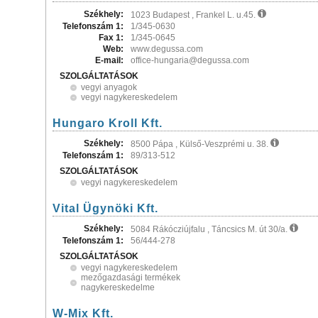
Székhely:
1023 Budapest , Frankel L. u.45.
Telefonszám 1:
1/345-0630
Fax 1:
1/345-0645
Web:
www.degussa.com
E-mail:
office-hungaria@degussa.com
SZOLGÁLTATÁSOK
vegyi anyagok
vegyi nagykereskedelem
Hungaro Kroll Kft.
Székhely:
8500 Pápa , Külső-Veszprémi u. 38.
Telefonszám 1:
89/313-512
SZOLGÁLTATÁSOK
vegyi nagykereskedelem
Vital Ügynöki Kft.
Székhely:
5084 Rákócziújfalu , Táncsics M. út 30/a.
Telefonszám 1:
56/444-278
SZOLGÁLTATÁSOK
vegyi nagykereskedelem
mezőgazdasági termékek
nagykereskedelme
W-Mix Kft.