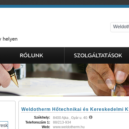
Weldotherm Hőtechnikai és Kereskedelmi Kf
Székhely:
8400 Ajka , Gyár u. 40.
Telefonszám 1:
88/213-934
Web:
www.weldotherm.hu