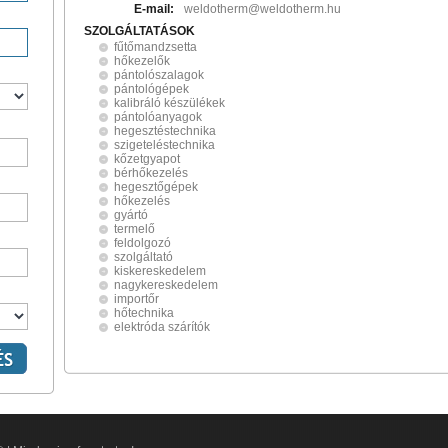
E-mail:
weldotherm@weldotherm.hu
SZOLGÁLTATÁSOK
fűtőmandzsetta
hőkezelők
pántolószalagok
pántológépek
kalibráló készülékek
pántolóanyagok
hegesztéstechnika
szigeteléstechnika
kőzetgyapot
bérhőkezelés
hegesztőgépek
hőkezelés
gyártó
termelő
feldolgozó
szolgáltató
kiskereskedelem
nagykereskedelem
importőr
hőtechnika
elektróda szárítók