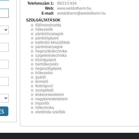
Telefonszám 1:
88/213-934
Web:
www.weldotherm.hu
E-mail:
weldotherm@weldotherm.hu
SZOLGÁLTATÁSOK
fűtőmandzsetta
hőkezelők
pántolószalagok
pántológépek
kalibráló készülékek
pántolóanyagok
hegesztéstechnika
szigeteléstechnika
kőzetgyapot
bérhőkezelés
hegesztőgépek
hőkezelés
gyártó
termelő
feldolgozó
szolgáltató
kiskereskedelem
nagykereskedelem
importőr
hőtechnika
elektróda szárítók