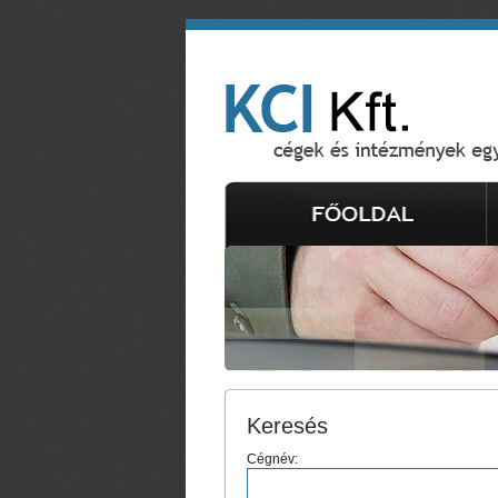
Keresés
Cégnév: