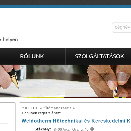
// KCI.HU « fűtőmandzsetta //
1 db ilyen céget találtam:
Weldotherm Hőtechnikai és Kereskedelmi Kf
Székhely:
8400 Ajka , Gyár u. 40.